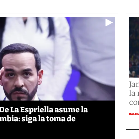
Ja
la
co
De La Espriella asume la
BALO
mbia: siga la toma de