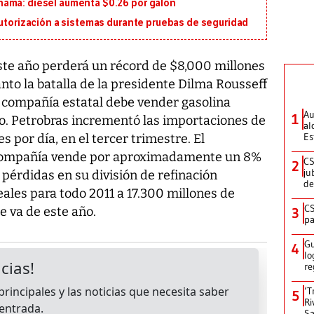
namá: diésel aumenta $0.26 por galón
autorización a sistemas durante pruebas de seguridad
este año perderá un récord de $8,000 millones
anto la batalla de la presidente Dilma Rousseff
la compañía estatal debe vender gasolina
Au
1
o. Petrobras incrementó las importaciones de
al
Es
s por día, en el tercer trimestre. El
 compañía vende por aproximadamente un 8%
CS
2
ju
 pérdidas en su división de refinación
de
ales para todo 2011 a 17.300 millones de
CS
e va de este año.
3
pa
Gu
4
lo
re
‘T
5
Ri
Sa