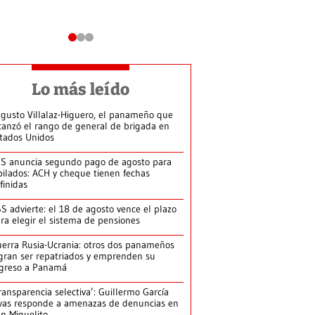
Lo más leído
gusto Villalaz-Higuero, el panameño que
canzó el rango de general de brigada en
tados Unidos
S anuncia segundo pago de agosto para
bilados: ACH y cheque tienen fechas
finidas
S advierte: el 18 de agosto vence el plazo
ra elegir el sistema de pensiones
erra Rusia-Ucrania: otros dos panameños
gran ser repatriados y emprenden su
greso a Panamá
ransparencia selectiva’: Guillermo García
vas responde a amenazas de denuncias en
n Miguelito