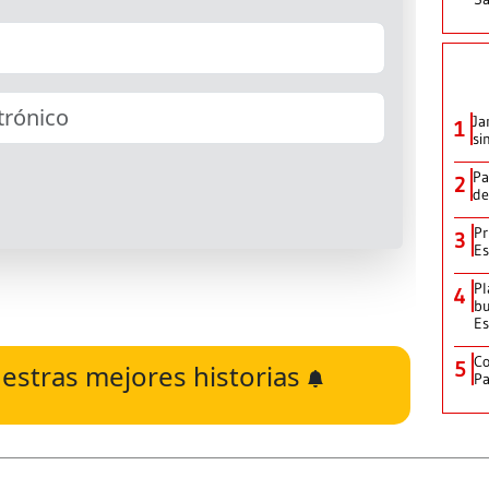
Ja
1
si
Pa
2
de
Pr
3
Es
Pl
4
bu
Es
Co
5
estras mejores historias
Pa