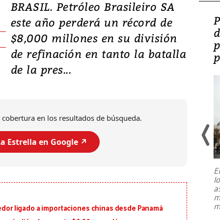
BRASIL. Petróleo Brasileiro SA
Video: Lula lanza su
P
este año perderá un récord de
candidatura con
d
$8,000 millones en su división
promesas de inversión
p
de refinación en tanto la batalla
en defensa, educación y
p
de la pres...
tierras raras
 cobertura en los resultados de búsqueda.
a Estrella en Google ↗️
E
l
Entre recuerdos y escuetas
a
referencias hacia sus adversarios, el
m
presidente de Brasil, Luiz Inácio Lula
m
eedor ligado a importaciones chinas desde Panamá
da Silva, oficializó este domingo su
candidatura
...