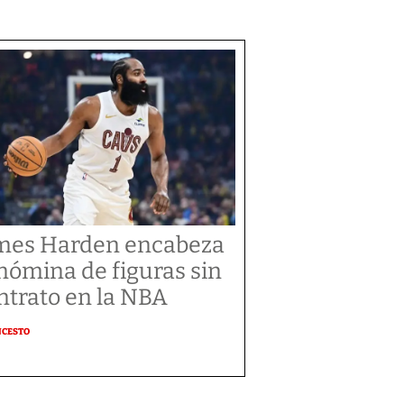
mes Harden encabeza
 nómina de figuras sin
ntrato en la NBA
NCESTO