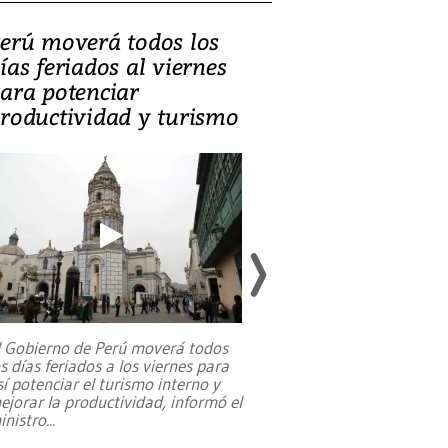
erú moverá todos los
Video, Catalin
ías feriados al viernes
‘Si la gente el
ara potenciar
criminales, la
roductividad y turismo
sociedades de
suicidarse’
l Gobierno de Perú moverá todos
os días feriados a los viernes para
La exmagistrada co
sí potenciar el turismo interno y
sobre el rol de contr
ejorar la productividad, informó el
periodismo, el derech
inistro
...
reformas constitucio
desafíos de nuevas t