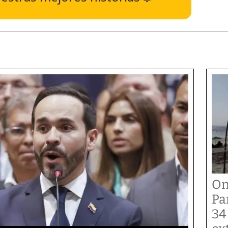
On
Pa
34