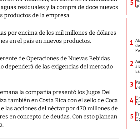
Ab
5
gr
 aguas residuales y la compra de doce nuevos
os productos de la empresa.
s por encima de los mil millones de dólares
ones en el país en nuevos productos.
Ab
1
de
Pe
 gerente de Operaciones de Nuevas Bebidas
Au
2
do dependerá de las exigencias del mercado
al
Es
Pa
3
vi
semana la compañía presentó los Jugos Del
On
4
iza también en Costa Rica con el sello de Coca
°C
e las acciones del néctar por 470 millones de
Tr
5
res en concepto de deudas. Con esto planean
Op
a.