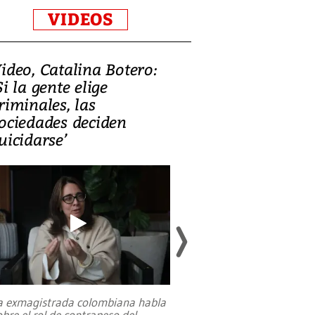
VIDEOS
ideo, Catalina Botero:
Video: Lula la
Si la gente elige
candidatura 
riminales, las
promesas de i
ociedades deciden
en defensa, ed
uicidarse’
tierras raras
a exmagistrada colombiana habla
Entre recuerdos y es
obre el rol de contrapeso del
referencias hacia sus