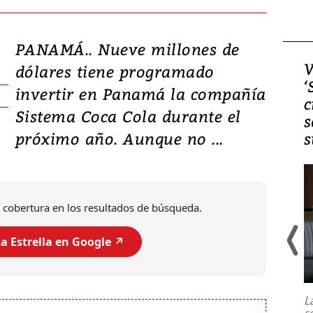
PANAMÁ.. Nueve millones de
Video, Japón: Terremoto
V
dólares tiene programado
deja heridos y graves
‘
invertir en Panamá la compañía
daños en Kumamoto
c
Sistema Coca Cola durante el
s
próximo año. Aunque no ...
s
 cobertura en los resultados de búsqueda.
a Estrella en Google ↗️
Un fuerte terremoto de magnitud
7,1 se registró este martes 28 de
julio en la prefectura de Kumamoto,
L
al sur de Japón, provocando una
s