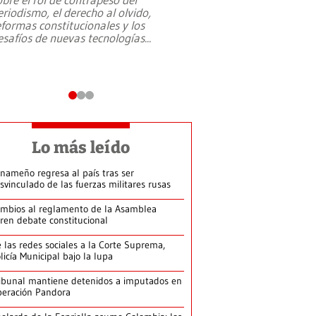
eriodismo, el derecho al olvido,
presidente de Brasil,
eformas constitucionales y los
da Silva, oficializó 
esafíos de nuevas tecnologías
...
candidatura
...
Lo más leído
nameño regresa al país tras ser
svinculado de las fuerzas militares rusas
mbios al reglamento de la Asamblea
ren debate constitucional
 las redes sociales a la Corte Suprema,
licía Municipal bajo la lupa
ibunal mantiene detenidos a imputados en
eración Pandora