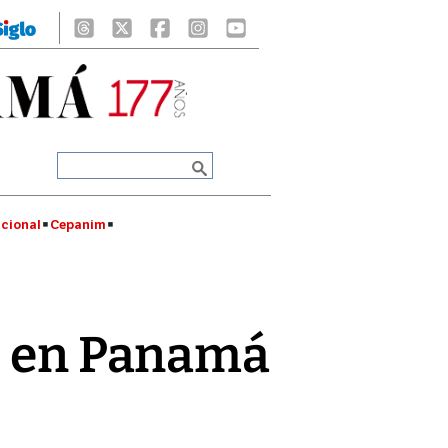
cional
Cepanim
es en Panamá