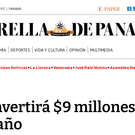
.5°C | PANAMÁ
MÍA
DEPORTES
VIDA Y CULTURA
OPINIÓN
MULTIMEDIA
timas Noticias
La Llorona
Venezuela
José Raúl Mulino
Asamblea Na
nvertirá $9 millon
año