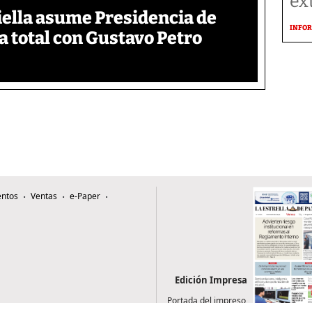
ex
iella asume Presidencia de
INFOR
 total con Gustavo Petro
ntos
Ventas
e-Paper
Edición Impresa
Portada del impreso
del 7 de agosto de