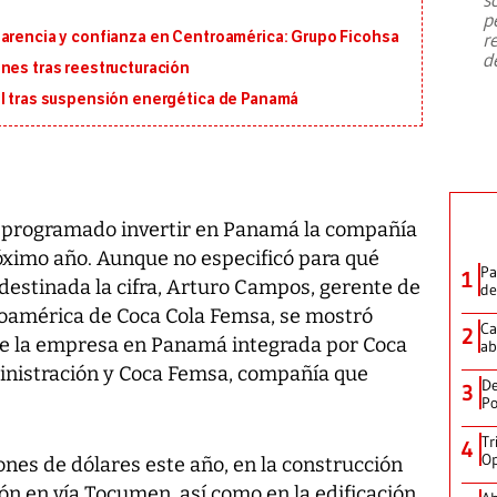
emergencia de gran
...
p
parencia y confianza en Centroamérica: Grupo Ficohsa
r
d
nes tras reestructuración
al tras suspensión energética de Panamá
e programado invertir en Panamá la compañía
óximo año. Aunque no especificó para qué
Pa
1
destinada la cifra, Arturo Campos, gerente de
de
roamérica de Coca Cola Femsa, se mostró
Ca
2
de la empresa en Panamá integrada por Coca
ab
inistración y Coca Femsa, compañía que
De
3
Po
Tr
4
Op
lones de dólares este año, en la construcción
ón en vía Tocumen, así como en la edificación