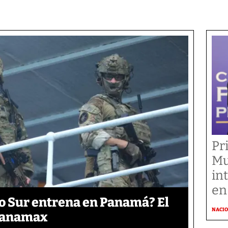
Pr
Mu
in
en
o Sur entrena en Panamá? El
NACI
 Panamax