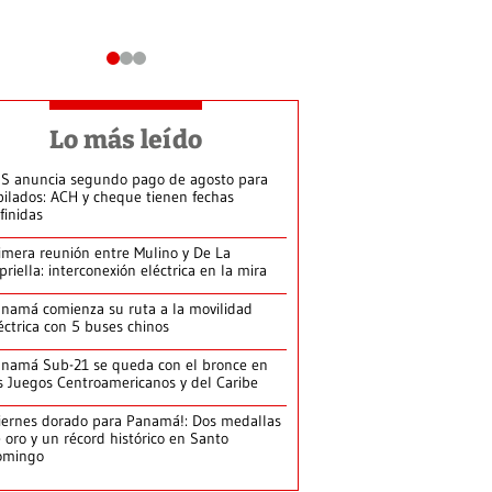
Lo más leído
S anuncia segundo pago de agosto para
bilados: ACH y cheque tienen fechas
finidas
imera reunión entre Mulino y De La
priella: interconexión eléctrica en la mira
namá comienza su ruta a la movilidad
éctrica con 5 buses chinos
namá Sub-21 se queda con el bronce en
s Juegos Centroamericanos y del Caribe
iernes dorado para Panamá!: Dos medallas
 oro y un récord histórico en Santo
omingo