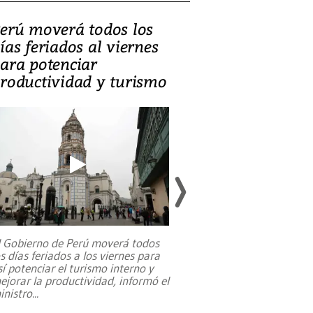
erú moverá todos los
Video, Catalin
ías feriados al viernes
‘Si la gente el
ara potenciar
criminales, la
roductividad y turismo
sociedades de
suicidarse’
l Gobierno de Perú moverá todos
os días feriados a los viernes para
La exmagistrada co
sí potenciar el turismo interno y
sobre el rol de contr
ejorar la productividad, informó el
periodismo, el derech
inistro
...
reformas constitucio
desafíos de nuevas t