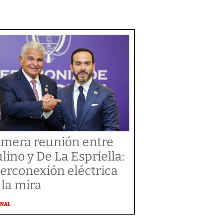
imera reunión entre
lino y De La Espriella:
terconexión eléctrica
 la mira
ONAL