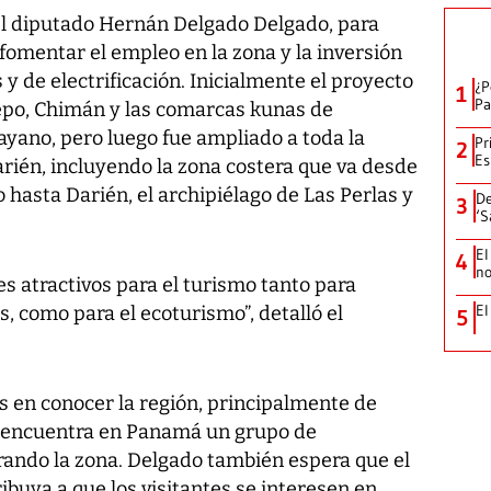
el diputado Hernán Delgado Delgado, para
 fomentar el empleo en la zona y la inversión
y de electrificación. Inicialmente el proyecto
¿P
1
Pa
epo, Chimán y las comarcas kunas de
ano, pero luego fue ampliado a toda la
Pr
2
Es
Darién, incluyendo la zona costera que va desde
hasta Darién, el archipiélago de Las Perlas y
De
3
‘S
El
4
no
s atractivos para el turismo tanto para
El
, como para el ecoturismo”, detalló el
5
s en conocer la región, principalmente de
 encuentra en Panamá un grupo de
ando la zona. Delgado también espera que el
ibuya a que los visitantes se interesen en