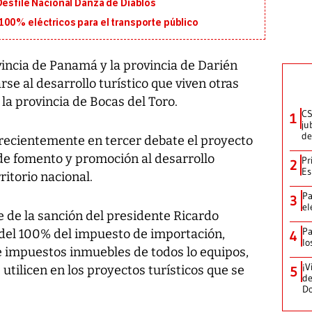
Desfile Nacional Danza de Diablos
100% eléctricos para el transporte público
incia de Panamá y la provincia de Darién
se al desarrollo turístico que viven otras
la provincia de Bocas del Toro.
CS
1
ju
de
recientemente en tercer debate el proyecto
de fomento y promoción al desarrollo
Pr
2
Es
rritorio nacional.
Pa
3
el
e de la sanción del presidente Ricardo
Pa
 del 100% del impuesto de importación,
4
lo
e impuestos inmuebles de todos lo equipos,
¡V
utilicen en los proyectos turísticos que se
5
de
D