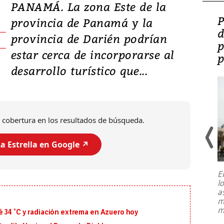
PANAMÁ. La zona Este de la
Video: Lula lanza su
P
provincia de Panamá y la
candidatura con
d
provincia de Darién podrían
promesas de inversión
p
estar cerca de incorporarse al
en defensa, educación y
p
desarrollo turístico que...
tierras raras
 cobertura en los resultados de búsqueda.
a Estrella en Google ↗️
E
l
Entre recuerdos y escuetas
a
referencias hacia sus adversarios, el
m
presidente de Brasil, Luiz Inácio Lula
m
 34 °C y radiación extrema en Azuero hoy
da Silva, oficializó este domingo su
candidatura
...