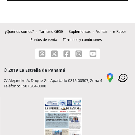
¿Quiénes somos?
Tarifario GESE
Suplementos
Ventas
e-Paper
Puntos de venta
Términos y condiciones
© 2019 La Estrella de Panamá
C/ Alejandro A. Duque G. - Apartado 0815-00507, Zona 4
Teléfono: +507 204-0000