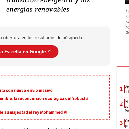
7,1 se registró este martes 28 de
julio en la prefectura de Kumamoto,
energías renovables
L
al sur de Japón, provocando una
s
emergencia de gran
...
p
r
d
 cobertura en los resultados de búsqueda.
a Estrella en Google ↗️
Ví
1
ita con nuevo envío masivo
ad
nible: la reconversión ecológica del ‘robusta’
Ma
2
ev
Po
 de su majestad el rey Mohammed VI
Ca
3
pr