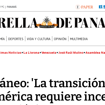
.1°C | PANAMÁ
MÍA
DEPORTES
VIDA Y CULTURA
OPINIÓN
MULTIMEDIA
timas Noticias
La Llorona
Venezuela
José Raúl Mulino
Asamblea Na
áneo: 'La transició
érica requiere inc