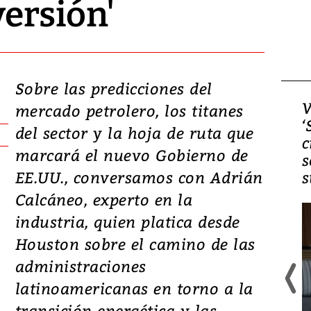
ersión'
Sobre las predicciones del
Video, Japón: Terremoto
V
mercado petrolero, los titanes
deja heridos y graves
‘
del sector y la hoja de ruta que
daños en Kumamoto
c
marcará el nuevo Gobierno de
s
EE.UU., conversamos con Adrián
s
Calcáneo, experto en la
industria, quien platica desde
Houston sobre el camino de las
administraciones
latinoamericanas en torno a la
Un fuerte terremoto de magnitud
transición energética y las