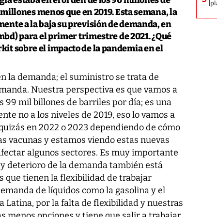
pl
10 millones menos que en 2019. Esta semana, la
ente a la baja su previsión de demanda, en
(mbd) para el primer trimestre de 2021. ¿Qué
it sobre el impacto de la pandemia en el
en la demanda; el suministro se trata de
manda. Nuestra perspectiva es que vamos a
s 99 mil billones de barriles por día; es una
te no a los niveles de 2019, eso lo vamos a
 quizás en 2022 o 2023 dependiendo de cómo
 las vacunas y estamos viendo estas nuevas
afectar algunos sectores. Es muy importante
o y deterioro de la demanda también está
que tienen la flexibilidad de trabajar
emanda de líquidos como la gasolina y el
 Latina, por la falta de flexibilidad y nuestras
 menos opciones y tiene que salir a trabajar,