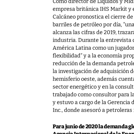
Como director de Líquidos y Mid
empresa británica IHS Markit y 
Calcáneo pronostica el cierre de
barriles de petróleo por día, “un
alcanza las cifras de 2019, traza
industria. Durante la entrevist
América Latina como un jugador 
flexibilidad” y a la economía pro
reducción de la demanda petrol
la investigación de adquisición 
hemisferio oeste, además cuenta
sector energético y en la consul
trabajado como consultor para 
y estuvo a cargo de la Gerencia 
Inc., donde asesoró a petroleras
Para junio de 2020 la demanda gl
Agencia Internacional de la Energ