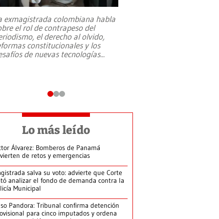
a exmagistrada colombiana habla
Entre recuerdos y es
obre el rol de contrapeso del
referencias hacia sus
eriodismo, el derecho al olvido,
presidente de Brasil,
eformas constitucionales y los
da Silva, oficializó 
esafíos de nuevas tecnologías
...
candidatura
...
Lo más leído
ctor Álvarez: Bomberos de Panamá
vierten de retos y emergencias
gistrada salva su voto: advierte que Corte
itó analizar el fondo de demanda contra la
licía Municipal
so Pandora: Tribunal confirma detención
ovisional para cinco imputados y ordena