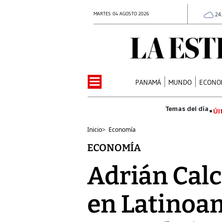
MARTES 04 AGOSTO 2026
24
PANAMÁ
MUNDO
ECONO
Úl
Inicio
>
Economía
ECONOMÍA
Adrián Calc
en Latinoam