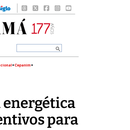
cional
Cepanim
n energética
entivos para