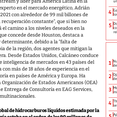
stream y líder para América Latina en la
un
experto en el mercado energético, Adrián
Ga
4
 2021 con alrededor de 99 mil billones de
lo
a recuperación constante”, que si bien no
Do
5
rá el camino a los niveles deseados en la
co
re
a que concede desde Houston, destaca a
determinante, debido a la “falta de
pia de la región, dos agentes que mitigan la
era. Desde Estados Unidos, Calcáneo conduce
Nu
de inteligencia de mercados en 43 países del
1
de
 con más de 18 años de experiencia en el
Op
toría en países de América y Europa. Ha
2
de
la Organización de Estados Americanos (OEA)
Mo
de Entrega de Consultoría en EAG Services,
3
mi
 multinacionales.
Th
4
se
obal de hidrocarburos líquidos estimada por la
Ap
5
ía estaba en el orden de los 90 millones de