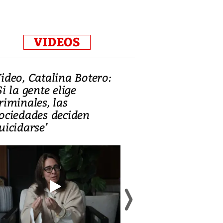
VIDEOS
ideo, Catalina Botero:
Video: Lula la
Si la gente elige
candidatura 
riminales, las
promesas de i
ociedades deciden
en defensa, ed
uicidarse’
tierras raras