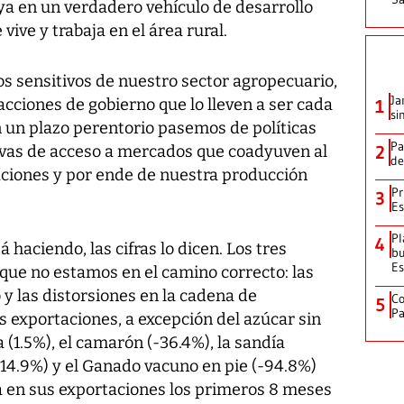
ya en un verdadero vehículo de desarrollo
vive y trabaja en el área rural.
s sensitivos de nuestro sector agropecuario,
Ja
acciones de gobierno que lo lleven a ser cada
1
si
 un plazo perentorio pasemos de políticas
Pa
sivas de acceso a mercados que coadyuven al
2
de
ciones y por ende de nuestra producción
Pr
3
Es
Pl
4
haciendo, las cifras lo dicen. Los tres
bu
Es
 que no estamos en el camino correcto: las
 y las distorsiones en la cadena de
Co
5
Pa
s exportaciones, a excepción del azúcar sin
a (1.5%), el camarón (-36.4%), la sandía
(-14.9%) y el Ganado vacuno en pie (-94.8%)
a en sus exportaciones los primeros 8 meses