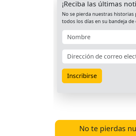
No te pierdas nu