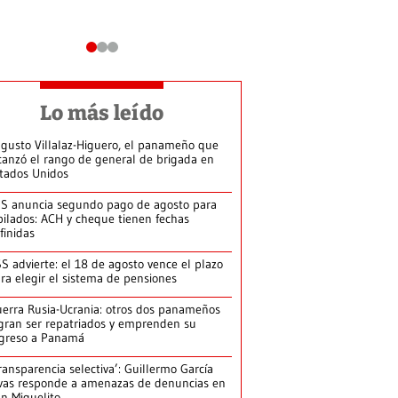
Lo más leído
gusto Villalaz-Higuero, el panameño que
canzó el rango de general de brigada en
tados Unidos
S anuncia segundo pago de agosto para
bilados: ACH y cheque tienen fechas
finidas
S advierte: el 18 de agosto vence el plazo
ra elegir el sistema de pensiones
erra Rusia-Ucrania: otros dos panameños
gran ser repatriados y emprenden su
greso a Panamá
ransparencia selectiva’: Guillermo García
vas responde a amenazas de denuncias en
n Miguelito