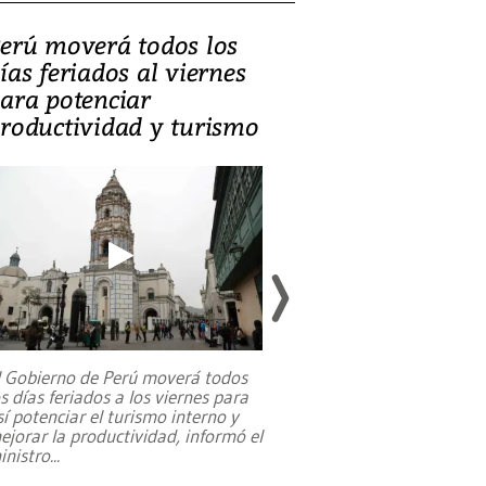
erú moverá todos los
Video, Catalin
ías feriados al viernes
‘Si la gente el
ara potenciar
criminales, la
roductividad y turismo
sociedades de
suicidarse’
l Gobierno de Perú moverá todos
os días feriados a los viernes para
La exmagistrada co
sí potenciar el turismo interno y
sobre el rol de contr
ejorar la productividad, informó el
periodismo, el derech
inistro
...
reformas constitucio
desafíos de nuevas t