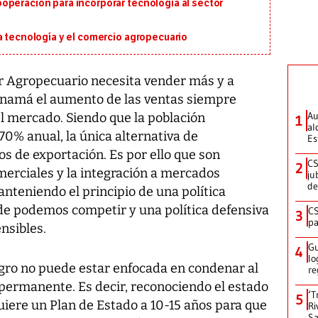
operación para incorporar tecnología al sector
a tecnología y el comercio agropecuario
or Agropecuario necesita vender más y a
anamá el aumento de las ventas siempre
Au
l mercado. Siendo que la población
1
al
0% anual, la única alternativa de
Es
s de exportación. Es por ello que son
CS
2
merciales y la integración a mercados
ju
de
nteniendo el principio de una política
de podemos competir y una política defensiva
CS
3
pa
nsibles.
Gu
4
lo
agro no puede estar enfocada en condenar al
re
s permanente. Es decir, reconociendo el estado
‘T
5
quiere un Plan de Estado a 10-15 años para que
Ri
Sa