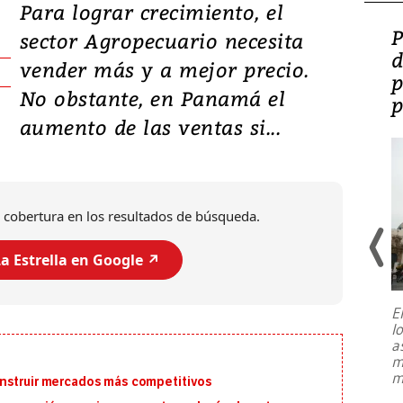
Para lograr crecimiento, el
Video: Lula lanza su
P
sector Agropecuario necesita
candidatura con
d
vender más y a mejor precio.
promesas de inversión
p
No obstante, en Panamá el
en defensa, educación y
p
aumento de las ventas si...
tierras raras
 cobertura en los resultados de búsqueda.
a Estrella en Google ↗️
E
l
Entre recuerdos y escuetas
a
referencias hacia sus adversarios, el
m
presidente de Brasil, Luiz Inácio Lula
m
onstruir mercados más competitivos
da Silva, oficializó este domingo su
candidatura
...