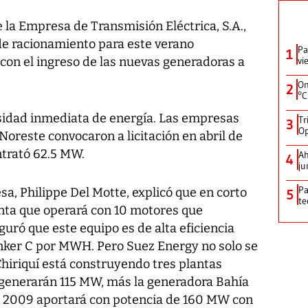
e la Empresa de Transmisión Eléctrica, S.A.,
de racionamiento para este verano
Pa
1
on el ingreso de las nuevas generadoras a
vi
On
2
°C
sidad inmediata de energía. Las empresas
Tr
3
Op
Noreste convocaron a licitación en abril de
trató 62.5 MW.
Ah
4
ju
Pa
sa, Philippe Del Motte, explicó que en corto
5
te
anta que operará con 10 motores que
uró que este equipo es de alta eficiencia
nker C por MWH. Pero Suez Energy no solo se
 Chiriquí está construyendo tres plantas
 generarán 115 MW, más la generadora Bahía
l 2009 aportará con potencia de 160 MW con