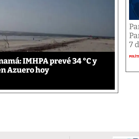
Pa
Pa
7 
POLÍT
anamá: IMHPA prevé 34 °C y
en Azuero hoy