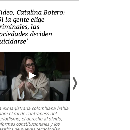
ideo, Catalina Botero:
Video: Lula la
Si la gente elige
candidatura 
riminales, las
promesas de i
ociedades deciden
en defensa, ed
uicidarse’
tierras raras
a exmagistrada colombiana habla
Entre recuerdos y es
obre el rol de contrapeso del
referencias hacia sus
eriodismo, el derecho al olvido,
presidente de Brasil,
eformas constitucionales y los
da Silva, oficializó 
esafíos de nuevas tecnologías
...
candidatura
...