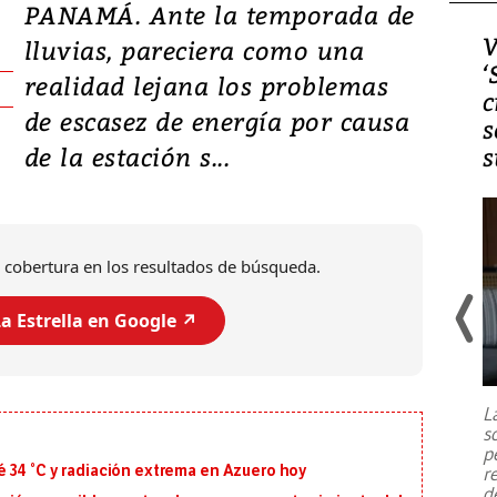
PANAMÁ. Ante la temporada de
Video, Japón: Terremoto
V
lluvias, pareciera como una
deja heridos y graves
‘
realidad lejana los problemas
daños en Kumamoto
c
de escasez de energía por causa
s
de la estación s...
s
 cobertura en los resultados de búsqueda.
a Estrella en Google ↗️
Un fuerte terremoto de magnitud
7,1 se registró este martes 28 de
julio en la prefectura de Kumamoto,
L
al sur de Japón, provocando una
s
emergencia de gran
...
p
 34 °C y radiación extrema en Azuero hoy
r
d