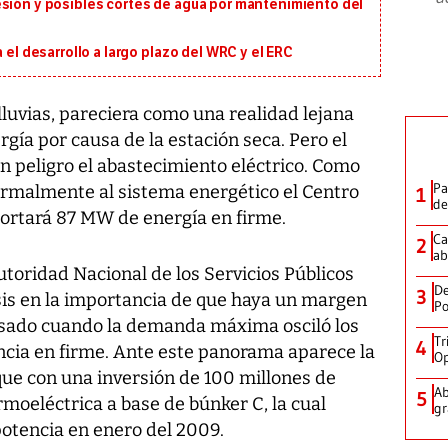
esión y posibles cortes de agua por mantenimiento del
 el desarrollo a largo plazo del WRC y el ERC
uvias, pareciera como una realidad lejana
gía por causa de la estación seca. Pero el
n peligro el abastecimiento eléctrico. Como
Pa
formalmente al sistema energético el Centro
1
de
portará 87 MW de energía en firme.
Ca
2
ab
utoridad Nacional de los Servicios Públicos
De
3
asis en la importancia de que haya un margen
Po
asado cuando la demanda máxima osciló los
Tr
4
cia en firme. Ante este panorama aparece la
Op
ue con una inversión de 100 millones de
Ab
5
moeléctrica a base de búnker C, la cual
gr
otencia en enero del 2009.