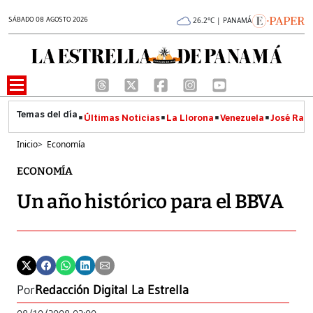
SÁBADO 08 AGOSTO 2026
26.2°C | PANAMÁ
Últimas Noticias
La Llorona
Venezuela
José Raúl
Inicio
>
Economía
ECONOMÍA
Un año histórico para el BBVA
Por
Redacción Digital La Estrella