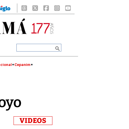
cional
Cepanim
poyo
VIDEOS