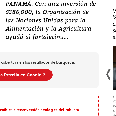
PANAMÁ. Con una inversión de
Video, Japón: Terremoto
V
$386,000, la Organización de
deja heridos y graves
‘
las Naciones Unidas para la
daños en Kumamoto
c
Alimentación y la Agricultura
s
ayudó al fortalecimi...
s
 cobertura en los resultados de búsqueda.
a Estrella en Google ↗️
Un fuerte terremoto de magnitud
7,1 se registró este martes 28 de
julio en la prefectura de Kumamoto,
L
al sur de Japón, provocando una
s
emergencia de gran
...
p
nible: la reconversión ecológica del ‘robusta’
r
d