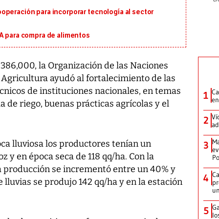
operación para incorporar tecnología al sector
MA para compra de alimentos
386,000, la Organización de las Naciones
 Agricultura ayudó al fortalecimiento de las
cnicos de instituciones nacionales, en temas
Ca
1
en
a de riego, buenas prácticas agrícolas y el
Ví
2
ad
Ma
ca lluviosa los productores tenían un
3
ev
z y en época seca de 118 qq/ha. Con la
Po
la producción se incrementó entre un 40% y
Ca
4
 lluvias se produjo 142 qq/ha y en la estación
pr
un
Ga
5
lo