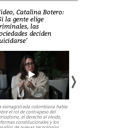
ideo, Catalina Botero:
Video: Lula la
Si la gente elige
candidatura 
riminales, las
promesas de i
ociedades deciden
en defensa, ed
uicidarse’
tierras raras
a exmagistrada colombiana habla
Entre recuerdos y es
obre el rol de contrapeso del
referencias hacia sus
eriodismo, el derecho al olvido,
presidente de Brasil,
eformas constitucionales y los
da Silva, oficializó 
esafíos de nuevas tecnologías
...
candidatura
...