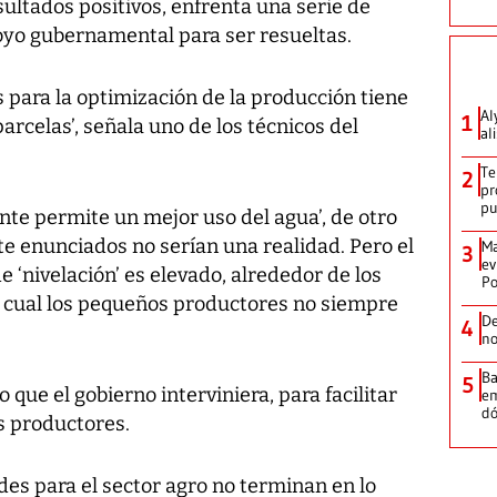
ultados positivos, enfrenta una serie de
poyo gubernamental para ser resueltas.
para la optimización de la producción tiene
Al
1
parcelas’, señala uno de los técnicos del
al
Te
2
pr
p
ente permite un mejor uso del agua’, de otro
e enunciados no serían una realidad. Pero el
Ma
3
ev
e ‘nivelación’ es elevado, alrededor de los
Po
l cual los pequeños productores no siempre
De
4
no
Ba
5
 que el gobierno interviniera, para facilitar
em
dó
s productores.
ades para el sector agro no terminan en lo