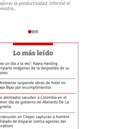
ejorar la productividad, informó el
periodismo, el derech
inistro
...
reformas constitucio
desafíos de nuevas t
Lo más leído
ivo un día a la vez’: Kayra Harding
mparte imágenes de la despedida de su
poso
Ambiente suspende obras de hotel en
aya Bijao por incumplimientos
s atentados sacuden a Colombia en el
imer día de gobierno de Abelardo De La
priella
rsecución en Chepo: capturan a hombre
ñalado de disparar contra agentes del
nafront