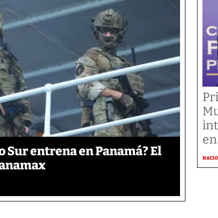
Pr
Mu
in
en
o Sur entrena en Panamá? El
NACI
 Panamax