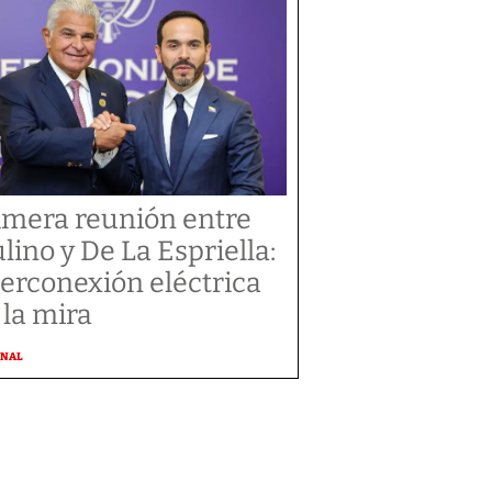
imera reunión entre
lino y De La Espriella:
terconexión eléctrica
 la mira
ONAL