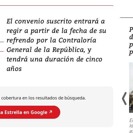
El convenio suscrito entrará a
Video: Lula lanza su
P
regir a partir de la fecha de su
candidatura con
d
refrendo por la Contraloría
promesas de inversión
p
General de la República, y
en defensa, educación y
p
tendrá una duración de cinco
tierras raras
años
 cobertura en los resultados de búsqueda.
a Estrella en Google ↗️
E
l
Entre recuerdos y escuetas
a
referencias hacia sus adversarios, el