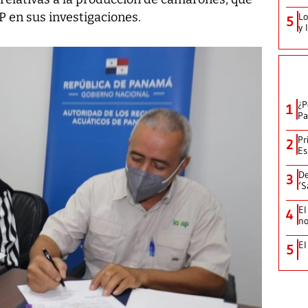
P en sus investigaciones.
Lo
5
y 
¿P
1
Pa
Pr
2
Es
De
3
‘S
El
4
no
El
5