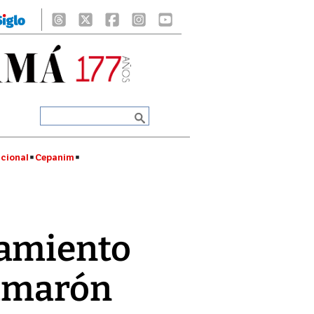
cional
Cepanim
ramiento
camarón