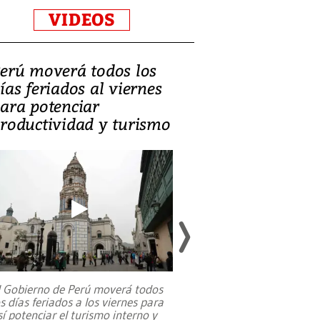
VIDEOS
erú moverá todos los
Video, Catalin
ías feriados al viernes
‘Si la gente el
ara potenciar
criminales, la
roductividad y turismo
sociedades de
suicidarse’
l Gobierno de Perú moverá todos
os días feriados a los viernes para
La exmagistrada co
sí potenciar el turismo interno y
sobre el rol de contr