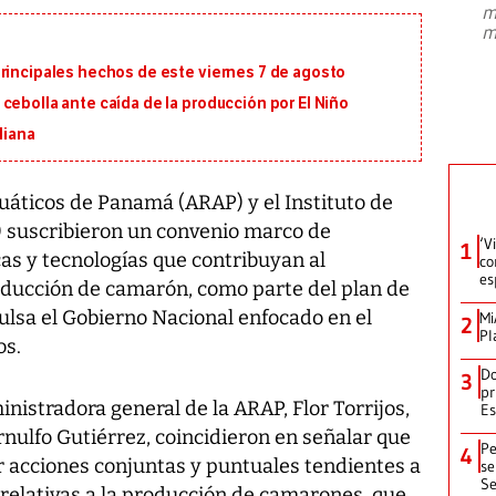
m
presidente de Brasil, Luiz Inácio Lula
m
da Silva, oficializó este domingo su
candidatura
...
principales hechos de este viernes 7 de agosto
cebolla ante caída de la producción por El Niño
liana
uáticos de Panamá (ARAP) y el Instituto de
) suscribieron un convenio marco de
‘V
1
as y tecnologías que contribuyan al
co
es
oducción de camarón, como parte del plan de
lsa el Gobierno Nacional enfocado en el
Mi
2
Pl
os.
Do
3
pr
nistradora general de la ARAP, Flor Torrijos,
Es
Arnulfo Gutiérrez, coincidieron en señalar que
Pe
4
r acciones conjuntas y puntuales tendientes a
se
Se
 relativas a la producción de camarones, que