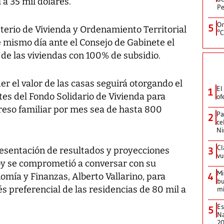
 a 35 mil dólares.
Pe
On
5
isterio de Vivienda y Ordenamiento Territorial
°C
se mismo día ante el Consejo de Gabinete el
de las viviendas con 100% de subsidio.
 el valor de las casas seguirá otorgando el
El
1
es del Fondo Solidario de Vivienda para
of
eso familiar por mes sea de hasta 800
Pa
2
ce
Ni
Cl
resentación de resultados y proyecciones
3
vu
oy se comprometió a conversar con su
Mi
4
mía y Finanzas, Alberto Vallarino, para
bu
és preferencial de las residencias de 80 mil a
mi
Es
5
Na
2