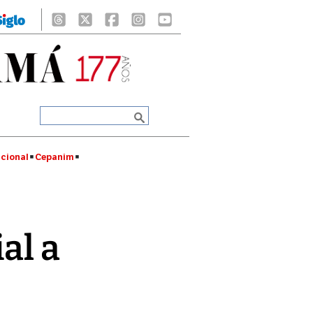
cional
Cepanim
al a