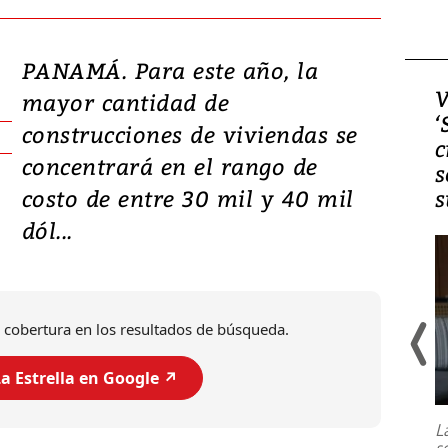
PANAMÁ. Para este año, la
Video, Japón: Terremoto
V
mayor cantidad de
deja heridos y graves
‘
construcciones de viviendas se
daños en Kumamoto
c
concentrará en el rango de
s
costo de entre 30 mil y 40 mil
s
dól...
 cobertura en los resultados de búsqueda.
a Estrella en Google ↗️
Un fuerte terremoto de magnitud
7,1 se registró este martes 28 de
julio en la prefectura de Kumamoto,
L
al sur de Japón, provocando una
s