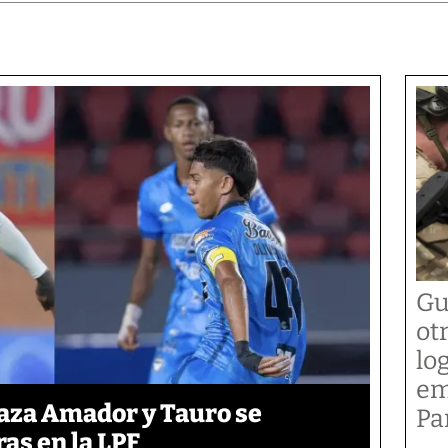
Gu
ot
lo
em
laza Amador y Tauro se
P
ras en la LPF