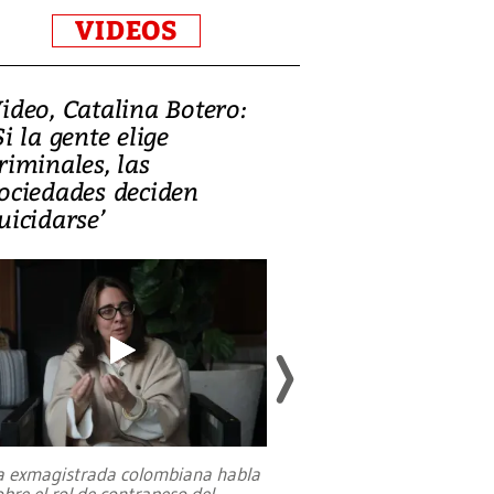
VIDEOS
ideo, Catalina Botero:
Video: Lula la
Si la gente elige
candidatura 
riminales, las
promesas de i
ociedades deciden
en defensa, ed
uicidarse’
tierras raras
a exmagistrada colombiana habla
Entre recuerdos y es
obre el rol de contrapeso del
referencias hacia sus