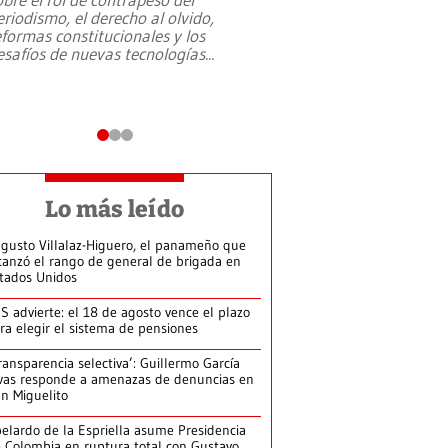
eriodismo, el derecho al olvido,
presidente de Brasil,
eformas constitucionales y los
da Silva, oficializó 
esafíos de nuevas tecnologías
...
candidatura
...
Lo más leído
gusto Villalaz-Higuero, el panameño que
canzó el rango de general de brigada en
tados Unidos
S advierte: el 18 de agosto vence el plazo
ra elegir el sistema de pensiones
ransparencia selectiva’: Guillermo García
vas responde a amenazas de denuncias en
n Miguelito
elardo de la Espriella asume Presidencia
 Colombia en ruptura total con Gustavo