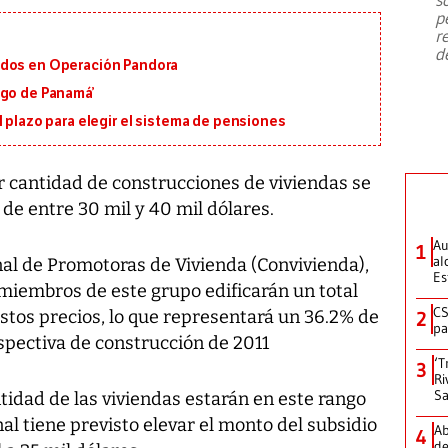
emergencia de gran
...
p
r
d
ados en Operación Pandora
igo de Panamá’
l plazo para elegir el sistema de pensiones
 cantidad de construcciones de viviendas se
 de entre 30 mil y 40 mil dólares.
Au
1
al
al de Promotoras de Vivienda (Convivienda),
Es
 miembros de este grupo edificarán un total
CS
stos precios, lo que representará un 36.2% de
2
pa
rspectiva de construcción de 2011
‘T
3
Ri
Sa
ntidad de las viviendas estarán en este rango
al tiene previsto elevar el monto del subsidio
Ab
4
de