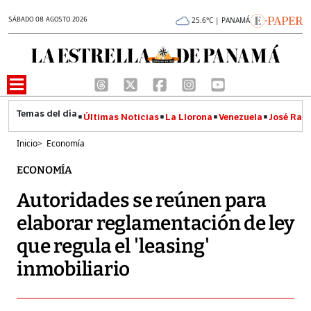
SÁBADO 08 AGOSTO 2026
25.6°C | PANAMÁ
Últimas Noticias
La Llorona
Venezuela
José Raúl
Inicio
>
Economía
ECONOMÍA
Autoridades se reúnen para
elaborar reglamentación de ley
que regula el 'leasing'
inmobiliario