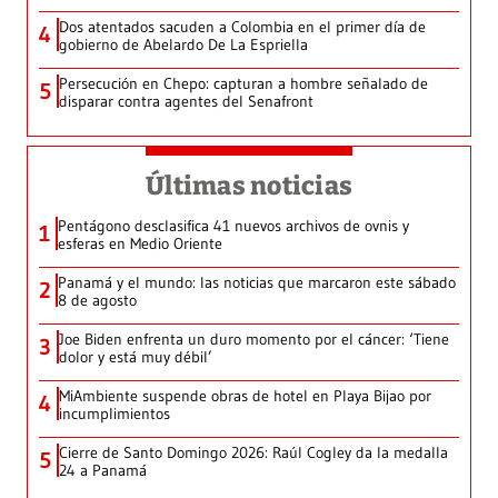
Dos atentados sacuden a Colombia en el primer día de
4
gobierno de Abelardo De La Espriella
Persecución en Chepo: capturan a hombre señalado de
5
disparar contra agentes del Senafront
Últimas noticias
Pentágono desclasifica 41 nuevos archivos de ovnis y
1
esferas en Medio Oriente
Panamá y el mundo: las noticias que marcaron este sábado
2
8 de agosto
Joe Biden enfrenta un duro momento por el cáncer: ‘Tiene
3
dolor y está muy débil’
MiAmbiente suspende obras de hotel en Playa Bijao por
4
incumplimientos
Cierre de Santo Domingo 2026: Raúl Cogley da la medalla
5
24 a Panamá