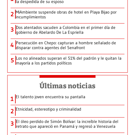
la despedida de su esposo
MiAmbiente suspende obras de hotel en Playa Bijao por
2
incumplimientos
Dos atentados sacuden a Colombia en el primer día de
3
gobierno de Abelardo De La Espriella
Persecución en Chepo: capturan a hombre señalado de
4
disparar contra agentes del Senafront
Los no alineados superan el 51% del padrón y le quitan la
5
mayoría a los partidos políticos
Últimas noticias
El talento joven encuentra su pantalla​
1
Etnicidad, estereotipo y criminalidad
2
El óleo perdido de Simón Bolívar: la increíble historia del
3
retrato que apareció en Panamá y regresó a Venezuela