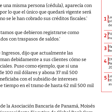
e una misma persona (cédula), aparecía con
por lo que el único que quedará vigente será
La
o se le han cobrado sus créditos fiscales.'
1
pr
de
tamos que debieron registrarse como
Pi
2
nu
os con traspasos de saldos.'
If
3
fe
e Ingresos, dijo que actualmente las
orman debidamente a sus clientes cómo se
EN
4
Re
ciales. Puso como ejemplo, que si una
2
e 100 mil dólares y abona 37 mil 500
Le
5
eneficiaba con el subsidio de intereses
ti
as
se tiempo en el tramo de hasta 62 mil 500 mil
e de la Asociación Bancaria de Panamá, Moisés