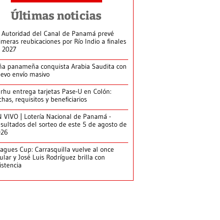
Últimas noticias
 Autoridad del Canal de Panamá prevé
imeras reubicaciones por Río Indio a finales
 2027
ña panameña conquista Arabia Saudita con
evo envío masivo
arhu entrega tarjetas Pase-U en Colón:
chas, requisitos y beneficiarios
 VIVO | Lotería Nacional de Panamá -
sultados del sorteo de este 5 de agosto de
026
agues Cup: Carrasquilla vuelve al once
tular y José Luis Rodríguez brilla con
istencia