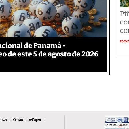
Pi
co
co
ECON
acional de Panamá -
eo de este 5 de agosto de 2026
ntos
Ventas
e-Paper