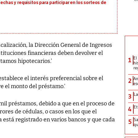
fechas y requisitos para participar en los sorteos de
alización, la Dirección General de Ingresos
tituciones financieras deben devolver el
El
1
tamos hipotecarios.'
hi
re
stablece el interés preferencial sobre el
An
2
es
e el monto del préstamo.'
La
3
 mil préstamos, debido a que en el proceso de
Et
4
rores de cédulas, o casos en los que el
está registrado en varios bancos y que cada
Sa
5
qu