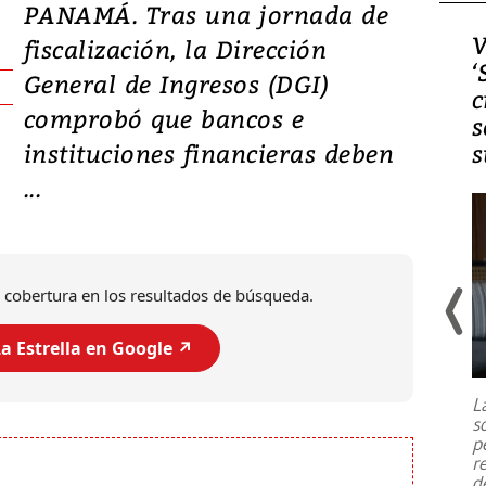
PANAMÁ. Tras una jornada de
Video, Japón: Terremoto
V
fiscalización, la Dirección
deja heridos y graves
‘
General de Ingresos (DGI)
daños en Kumamoto
c
comprobó que bancos e
s
instituciones financieras deben
s
...
 cobertura en los resultados de búsqueda.
a Estrella en Google ↗️
Un fuerte terremoto de magnitud
7,1 se registró este martes 28 de
julio en la prefectura de Kumamoto,
L
al sur de Japón, provocando una
s
emergencia de gran
...
p
r
d