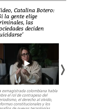
ideo, Catalina Botero:
Video: Lula la
Si la gente elige
candidatura 
riminales, las
promesas de i
ociedades deciden
en defensa, ed
uicidarse’
tierras raras
a exmagistrada colombiana habla
Entre recuerdos y es
obre el rol de contrapeso del
referencias hacia sus
eriodismo, el derecho al olvido,
presidente de Brasil,
eformas constitucionales y los
da Silva, oficializó 
esafíos de nuevas tecnologías
...
candidatura
...