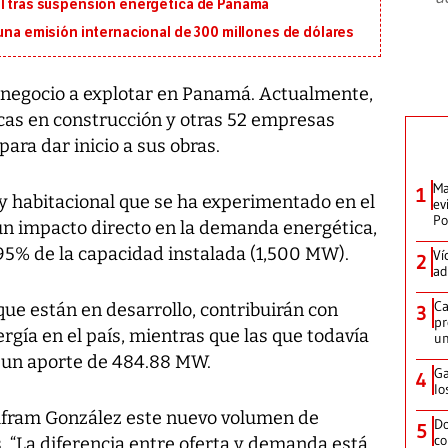
al tras suspensión energética de Panamá
 una emisión internacional de 300 millones de dólares
 negocio a explotar en Panamá. Actualmente,
icas en construcción y otras 52 empresas
ara dar inicio a sus obras.
Ma
1
 y habitacional que se ha experimentado en el
ev
Po
 un impacto directo en la demanda energética,
l 95% de la capacidad instalada (1,500 MW).
Ví
2
ad
Ca
ue están en desarrollo, contribuirán con
3
pr
gía en el país, mientras que las que todavía
un
 un aporte de 484.88 MW.
Ga
4
lo
olfram González este nuevo volumen de
Do
5
co
s. “La diferencia entre oferta y demanda está