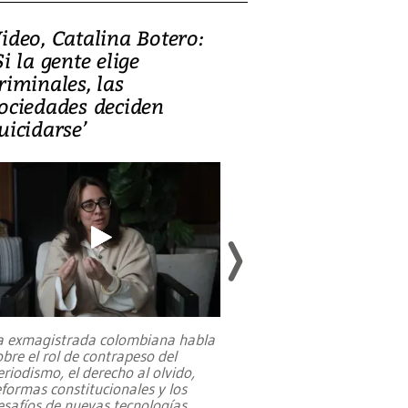
ideo, Catalina Botero:
Video: Lula la
Si la gente elige
candidatura 
riminales, las
promesas de i
ociedades deciden
en defensa, ed
uicidarse’
tierras raras
a exmagistrada colombiana habla
Entre recuerdos y es
obre el rol de contrapeso del
referencias hacia sus
eriodismo, el derecho al olvido,
presidente de Brasil,
eformas constitucionales y los
da Silva, oficializó 
esafíos de nuevas tecnologías
...
candidatura
...