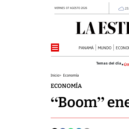
VIERNES 07 AGOSTO 2026
23
PANAMÁ
MUNDO
ECONO
Úl
Inicio
>
Economía
ECONOMÍA
“Boom” ener