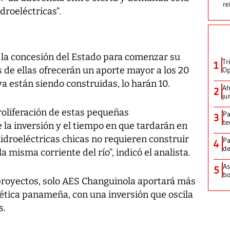
re
droeléctricas”.
 la concesión del Estado para comenzar su
Tr
1
s de ellas ofrecerán un aporte mayor a los 20
Op
ya están siendo construidas, lo harán 10.
Ah
2
ju
roliferación de estas pequeñas
Pa
3
te
e la inversión y el tiempo en que tardarán en
idroeléctricas chicas no requieren construir
Pa
4
de
 misma corriente del río”, indicó el analista.
As
5
bo
proyectos, solo AES Changuinola aportará más
tica panameña, con una inversión que oscila
s.