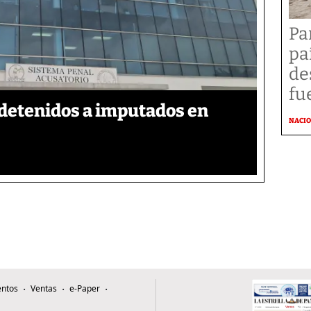
Pa
pa
de
fu
detenidos a imputados en
NACI
ntos
Ventas
e-Paper