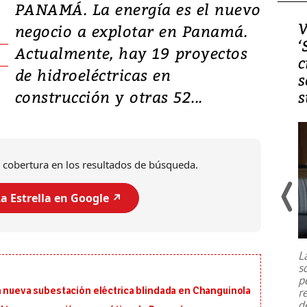
PANAMÁ. La energía es el nuevo
Video, Japón: Terremoto
V
negocio a explotar en Panamá.
deja heridos y graves
‘
Actualmente, hay 19 proyectos
daños en Kumamoto
c
de hidroeléctricas en
s
construcción y otras 52...
s
 cobertura en los resultados de búsqueda.
a Estrella en Google ↗️
Un fuerte terremoto de magnitud
7,1 se registró este martes 28 de
julio en la prefectura de Kumamoto,
L
al sur de Japón, provocando una
s
emergencia de gran
...
p
a nueva subestación eléctrica blindada en Changuinola
r
d