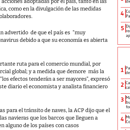
acciones adoptadas por el país, tanto en las
di
ica, como en la divulgación de las medidas
Co
4
colaboradores.
Pa
Di
5
re
n advertido de que el país es "muy
ap
onavirus debido a que su economía es abierta
tante ruta para el comercio mundial, por
Pa
1
cial global; y a medida que demore más la
de
"los efectos tenderán a ser mayores", expresó
Ca
2
ste diario el economista y analista financiero
ca
M
3
bu
fo
 para el tránsito de naves, la ACP dijo que el
Mo
las navieras que los barcos que lleguen a
4
Co
n alguno de los países con casos