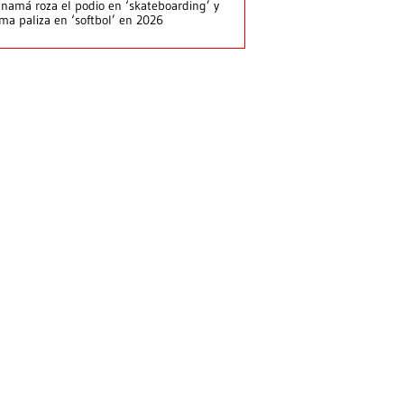
namá roza el podio en ‘skateboarding’ y
rma paliza en ‘softbol’ en 2026