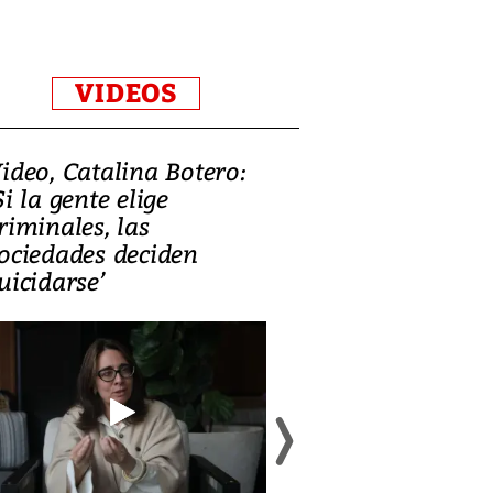
VIDEOS
ideo, Catalina Botero:
Video: Lula la
Si la gente elige
candidatura 
riminales, las
promesas de i
ociedades deciden
en defensa, ed
uicidarse’
tierras raras