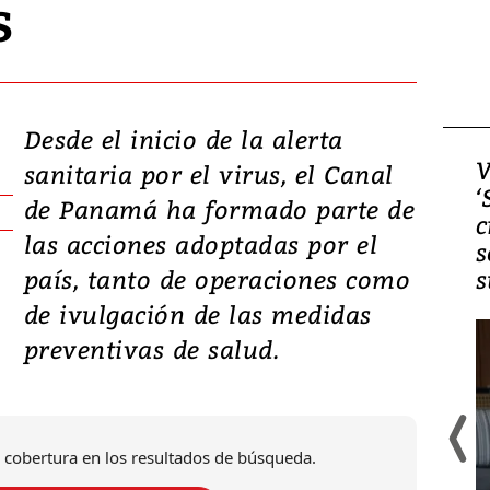
s
Desde el inicio de la alerta
Video, Japón: Terremoto
V
sanitaria por el virus, el Canal
deja heridos y graves
‘
de Panamá ha formado parte de
daños en Kumamoto
c
las acciones adoptadas por el
s
país, tanto de operaciones como
s
de ivulgación de las medidas
preventivas de salud.
 cobertura en los resultados de búsqueda.
Un fuerte terremoto de magnitud