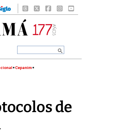
cional
Cepanim
tocolos de
l