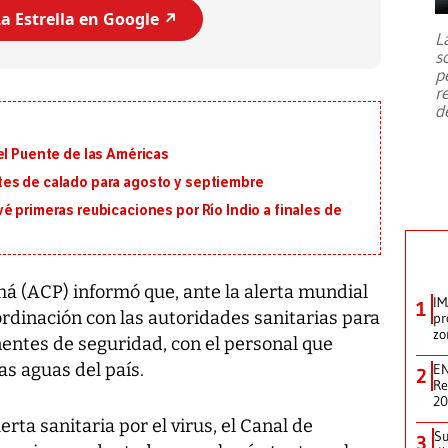
7,1 se registró este martes 28 de
a Estrella en Google ↗️
julio en la prefectura de Kumamoto,
L
al sur de Japón, provocando una
s
emergencia de gran
...
p
r
d
el Puente de las Américas
tes de calado para agosto y septiembre
é primeras reubicaciones por Río Indio a finales de
á (ACP) informó que, ante la alerta mundial
IM
1
rdinación con las autoridades sanitarias para
pr
zo
entes de seguridad, con el personal que
as aguas del país.
EN
2
Re
2
lerta sanitaria por el virus, el Canal de
Su
3