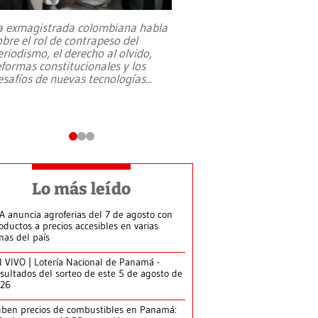
a exmagistrada colombiana habla
Entre recuerdos y es
obre el rol de contrapeso del
referencias hacia sus
eriodismo, el derecho al olvido,
presidente de Brasil,
eformas constitucionales y los
da Silva, oficializó 
esafíos de nuevas tecnologías
...
candidatura
...
Lo más leído
A anuncia agroferias del 7 de agosto con
oductos a precios accesibles en varias
nas del país
 VIVO | Lotería Nacional de Panamá -
sultados del sorteo de este 5 de agosto de
026
ben precios de combustibles en Panamá: