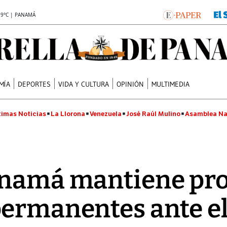
.9°C | PANAMÁ
MÍA
DEPORTES
VIDA Y CULTURA
OPINIÓN
MULTIMEDIA
timas Noticias
La Llorona
Venezuela
José Raúl Mulino
Asamblea Na
anamá mantiene pro
permanentes ante e