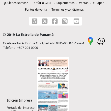
¿Quiénes somos?
Tarifario GESE
Suplementos
Ventas
e-Paper
Puntos de venta
Términos y condiciones
© 2019 La Estrella de Panamá
C/ Alejandro A. Duque G. - Apartado 0815-00507, Zona 4
Teléfono: +507 204-0000
Edición Impresa
Portada del impreso