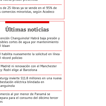
s de 25 libras ya se vende en el 95% de
s comercios minoristas, según Acodeco
Últimas noticias
tención Changuinola! Habrá baja presión y
sibles cortes de agua por mantenimiento
l Idaan
J habilita nuevamente la solicitud en línea
l récord policivo
 Madrid ni renovación con el Manchester
ty: Rodri elige al Barcelona
turgy invierte $11.8 millones en una nueva
bestación eléctrica blindada en
hanguinola
mercio al por menor de Panamá se
epara para el consumo del décimo tercer
es