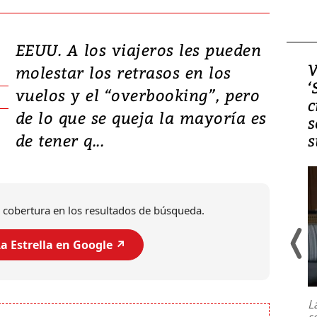
EEUU. A los viajeros les pueden
Video, Japón: Terremoto
V
molestar los retrasos en los
deja heridos y graves
‘
vuelos y el “overbooking”, pero
daños en Kumamoto
c
de lo que se queja la mayoría es
s
de tener q...
s
 cobertura en los resultados de búsqueda.
a Estrella en Google ↗️
Un fuerte terremoto de magnitud
7,1 se registró este martes 28 de
julio en la prefectura de Kumamoto,
L
al sur de Japón, provocando una
s