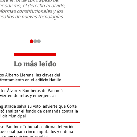
eriodismo, el derecho al olvido,
presidente de Brasil,
eformas constitucionales y los
da Silva, oficializó 
esafíos de nuevas tecnologías
...
candidatura
...
Lo más leído
so Alberto Llerena: las claves del
frentamiento en el edificio Hatillo
ctor Álvarez: Bomberos de Panamá
vierten de retos y emergencias
gistrada salva su voto: advierte que Corte
itó analizar el fondo de demanda contra la
licía Municipal
so Pandora: Tribunal confirma detención
ovisional para cinco imputados y ordena
a nueva prisión preventiva