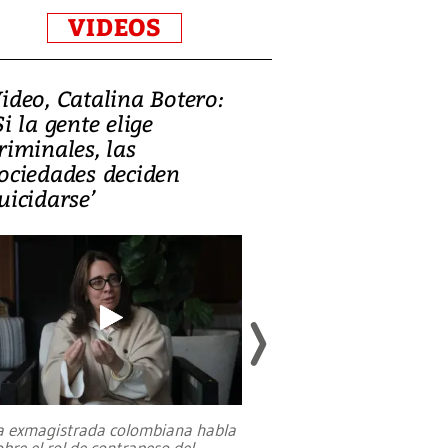
VIDEOS
ideo, Catalina Botero:
Video: Lula la
Si la gente elige
candidatura 
riminales, las
promesas de i
ociedades deciden
en defensa, ed
uicidarse’
tierras raras
a exmagistrada colombiana habla
Entre recuerdos y es
obre el rol de contrapeso del
referencias hacia sus