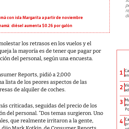
emergencia de gran
...
p
r
d
á con isla Margarita a partir de noviembre
namá: diésel aumenta $0.26 por galón
olestar los retrasos en los vuelos y el
 queja la mayoría es de tener que pagar por
ción del personal, según una encuesta.
Ca
1
nsumer Reports, pidió a 2,000
en
 lista de los peores aspectos de las
Ví
2
resas de alquiler de coches.
ad
Ma
3
ev
más criticadas, seguidas del precio de los
Po
ción del personal. “Dos temas surgieron. Uno
Ca
ales, que realmente irritaron a la gente,
4
pr
 dijo Mark Kotkin, de Consumer Reports.
un