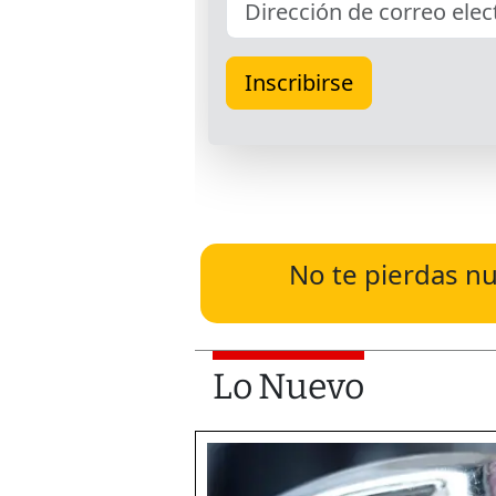
No te pierdas nu
Lo Nuevo