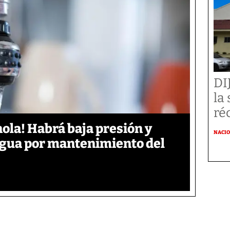
DI
la
ré
ola! Habrá baja presión y
NACI
 agua por mantenimiento del