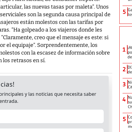
articular, las nuevas tasas por maleta”. Unos
Ga
5
rviciales son la segunda causa principal de
lo
asajeros están molestos con las tarifas por
ras. “Ha golpeado a los viajeros donde les
 “Claramente, creo que el mensaje es este: si
 por el equipaje”. Sorprendentemente, los
¡A
1
olestos con la escasez de información sobre
po
de
 los retrasos en sí.
DI
2
de
Ni
3
Ci
Na
4
su
C
Co
5
pr
m