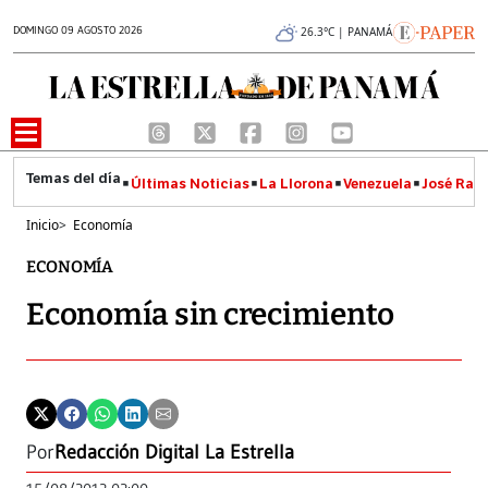
DOMINGO 09 AGOSTO 2026
26.3°C | PANAMÁ
Últimas Noticias
La Llorona
Venezuela
José Raúl
Inicio
>
Economía
ECONOMÍA
Economía sin crecimiento
Por
Redacción Digital La Estrella