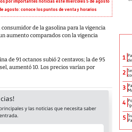
s por importantes noticias este miércoles 5 de agosto
de agosto: conoce los puntos de venta y horarios
 consumidor de la gasolina para la vigencia
 un aumento comparados con la vigencia
Pa
1
ina de 91 octanos subió 2 centavos; la de 95
de
ésel, aumentó 10. Los precios varían por
Se
2
co
Pa
3
Mu
Po
4
‘g
Su
5
P