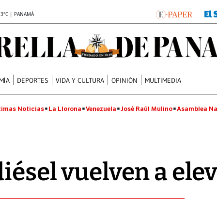
.3°C | PANAMÁ
MÍA
DEPORTES
VIDA Y CULTURA
OPINIÓN
MULTIMEDIA
timas Noticias
La Llorona
Venezuela
José Raúl Mulino
Asamblea Na
diésel vuelven a ele