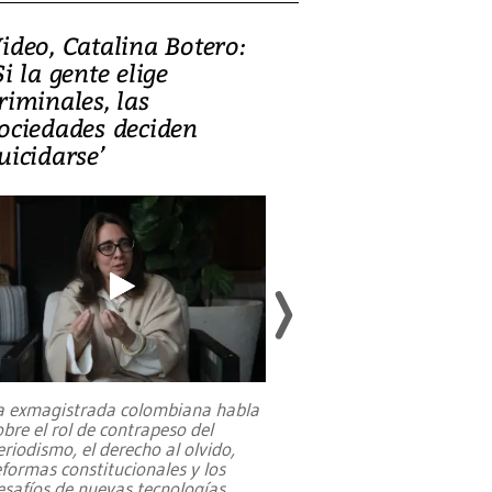
ideo, Catalina Botero:
Video: Lula la
Si la gente elige
candidatura 
riminales, las
promesas de i
ociedades deciden
en defensa, ed
uicidarse’
tierras raras
a exmagistrada colombiana habla
Entre recuerdos y es
obre el rol de contrapeso del
referencias hacia sus
eriodismo, el derecho al olvido,
presidente de Brasil,
eformas constitucionales y los
da Silva, oficializó 
esafíos de nuevas tecnologías
...
candidatura
...