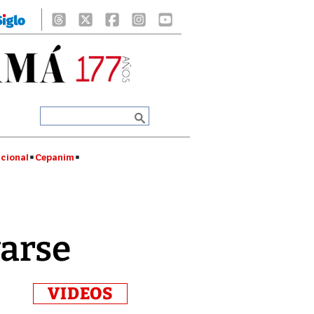
cional
Cepanim
varse
VIDEOS