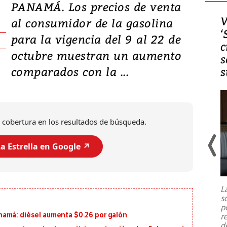
PANAMÁ. Los precios de venta
Video, Japón: Terremoto
V
al consumidor de la gasolina
deja heridos y graves
‘
para la vigencia del 9 al 22 de
daños en Kumamoto
c
octubre muestran un aumento
s
comparados con la ...
s
 cobertura en los resultados de búsqueda.
a Estrella en Google ↗️
Un fuerte terremoto de magnitud
7,1 se registró este martes 28 de
julio en la prefectura de Kumamoto,
L
al sur de Japón, provocando una
s
emergencia de gran
...
p
namá: diésel aumenta $0.26 por galón
r
d