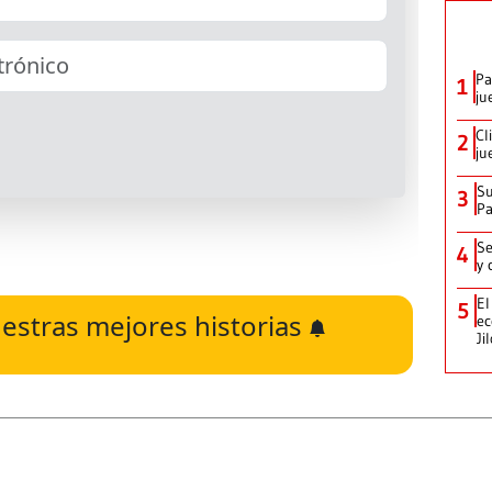
Pa
1
ju
Cl
2
ju
Su
3
P
Se
4
y 
El
5
estras mejores historias
ec
Ji