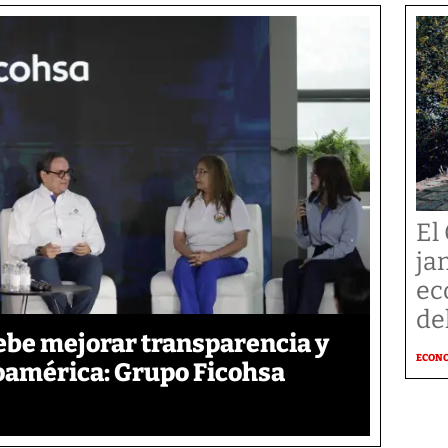
El 
ja
ec
de
ebe mejorar transparencia y
ECON
oamérica: Grupo Ficohsa