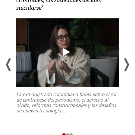
suicidarse’
La exmagistrada colombiana habla sobre el rol
de contrapeso del periodismo, el derecho al
olvido, reformas constitucionales y los desafíos
de nuevas tecnologías
...