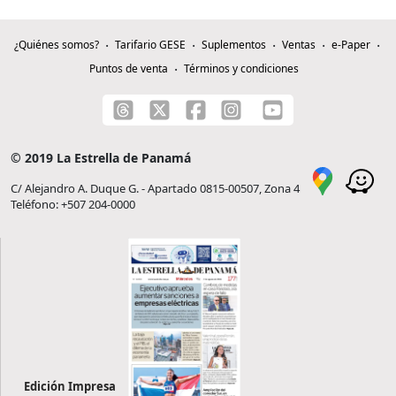
¿Quiénes somos?
Tarifario GESE
Suplementos
Ventas
e-Paper
Puntos de venta
Términos y condiciones
© 2019 La Estrella de Panamá
C/ Alejandro A. Duque G. - Apartado 0815-00507, Zona 4
Teléfono: +507 204-0000
Edición Impresa