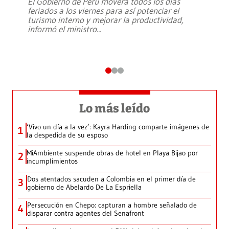
El Gobierno de Perú moverá todos los días
feriados a los viernes para así potenciar el
turismo interno y mejorar la productividad,
informó el ministro
...
Lo más leído
‘Vivo un día a la vez’: Kayra Harding comparte imágenes de
1
la despedida de su esposo
MiAmbiente suspende obras de hotel en Playa Bijao por
2
incumplimientos
Dos atentados sacuden a Colombia en el primer día de
3
gobierno de Abelardo De La Espriella
Persecución en Chepo: capturan a hombre señalado de
4
disparar contra agentes del Senafront