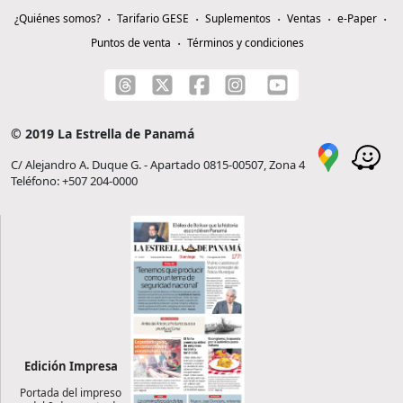
¿Quiénes somos?
Tarifario GESE
Suplementos
Ventas
e-Paper
Puntos de venta
Términos y condiciones
© 2019 La Estrella de Panamá
C/ Alejandro A. Duque G. - Apartado 0815-00507, Zona 4
Teléfono: +507 204-0000
Edición Impresa
Portada del impreso