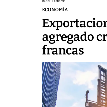
Inicio
>
Economía
ECONOMÍA
Exportacio
agregado cr
francas