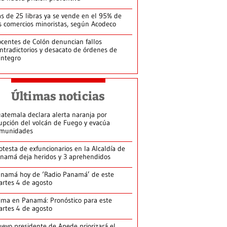
s de 25 libras ya se vende en el 95% de
s comercios minoristas, según Acodeco
centes de Colón denuncian fallos
ntradictorios y desacato de órdenes de
integro
Últimas noticias
atemala declara alerta naranja por
upción del volcán de Fuego y evacúa
munidades
otesta de exfuncionarios en la Alcaldía de
namá deja heridos y 3 aprehendidos
namá hoy de ‘Radio Panamá’ de este
rtes 4 de agosto
ima en Panamá: Pronóstico para este
rtes 4 de agosto
evo presidente de Apede priorizará el