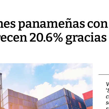
nes panameñas con 
ecen 20.6% gracias
Video, Japón: Terremoto
V
deja heridos y graves
‘
daños en Kumamoto
c
s
s