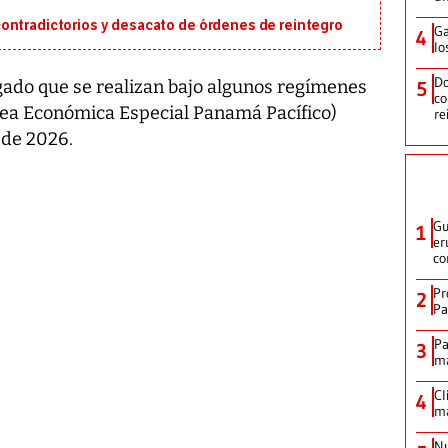
ontradictorios y desacato de órdenes de reintegro
Ga
4
lo
Do
gado que se realizan bajo algunos regímenes
5
co
Área Económica Especial Panamá Pacífico)
re
 de 2026.
Gu
1
er
co
Pr
2
Pa
Pa
3
ma
Cl
4
ma
Nu