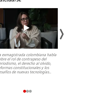
a exmagistrada colombiana habla
Entre recuerdos y es
obre el rol de contrapeso del
referencias hacia sus
eriodismo, el derecho al olvido,
presidente de Brasil,
eformas constitucionales y los
da Silva, oficializó 
esafíos de nuevas tecnologías
...
candidatura
...