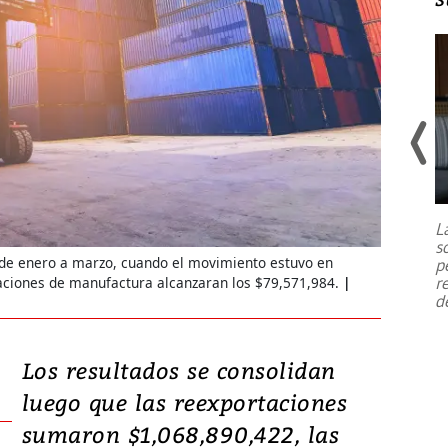
Un fuerte terremoto de magnitud
7,1 se registró este martes 28 de
julio en la prefectura de Kumamoto,
L
al sur de Japón, provocando una
s
emergencia de gran
...
e enero a marzo, cuando el movimiento estuvo en
p
r
aciones de manufactura alcanzaran los $79,571,984.
d
Los resultados se consolidan
luego que las reexportaciones
sumaron $1,068,890,422, las