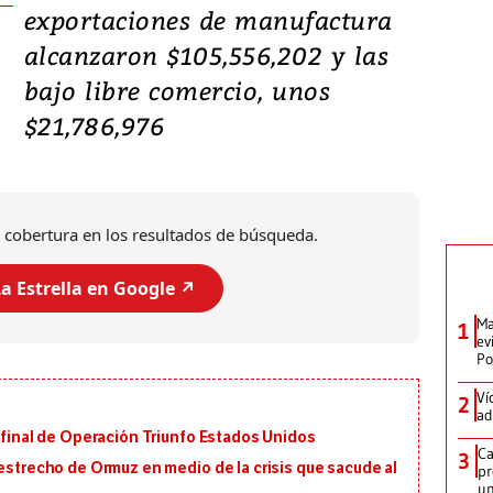
exportaciones de manufactura
alcanzaron $105,556,202 y las
bajo libre comercio, unos
$21,786,976
 cobertura en los resultados de búsqueda.
a Estrella en Google ↗️
Ma
1
ev
Po
Ví
2
ad
n final de Operación Triunfo Estados Unidos
Ca
3
 estrecho de Ormuz en medio de la crisis que sacude al
pr
un