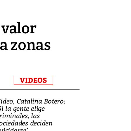
valor
 a zonas
VIDEOS
ideo, Catalina Botero:
Video: Lula la
Si la gente elige
candidatura 
riminales, las
promesas de i
ociedades deciden
en defensa, ed
uicidarse’
tierras raras