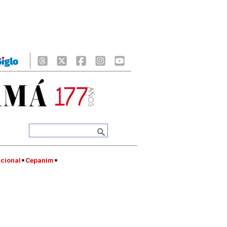
cional
Cepanim