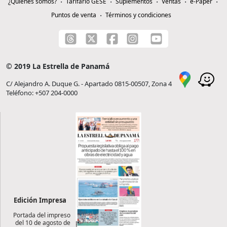
¿Quiénes somos?
Tarifario GESE
Suplementos
Ventas
e-Paper
Puntos de venta
Términos y condiciones
© 2019 La Estrella de Panamá
C/ Alejandro A. Duque G. - Apartado 0815-00507, Zona 4
Teléfono: +507 204-0000
Edición Impresa
Portada del impreso
del 10 de agosto de