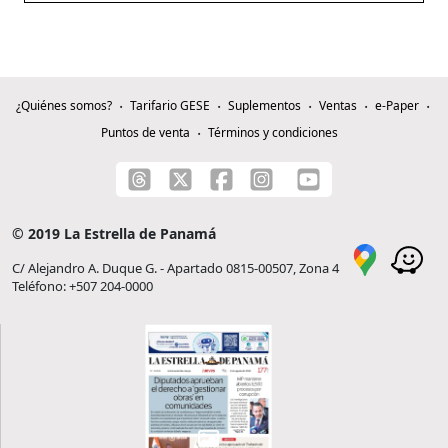
¿Quiénes somos?
Tarifario GESE
Suplementos
Ventas
e-Paper
Puntos de venta
Términos y condiciones
© 2019 La Estrella de Panamá
C/ Alejandro A. Duque G. - Apartado 0815-00507, Zona 4
Teléfono: +507 204-0000