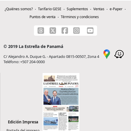
¿Quiénes somos?
Tarifario GESE
Suplementos
Ventas
e-Paper
Puntos de venta
Términos y condiciones
© 2019 La Estrella de Panamá
C/ Alejandro A. Duque G. - Apartado 0815-00507, Zona 4
Teléfono: +507 204-0000
Edición Impresa
Portada del impreso