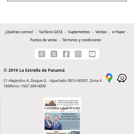
¿Quiénes somos?
Tarifario GESE
Suplementos
Ventas
e-Paper
Puntos de venta
Términos y condiciones
© 2019 La Estrella de Panamá
C/ Alejandro A. Duque G. - Apartado 0815-00507, Zona 4
Teléfono: +507 204-0000