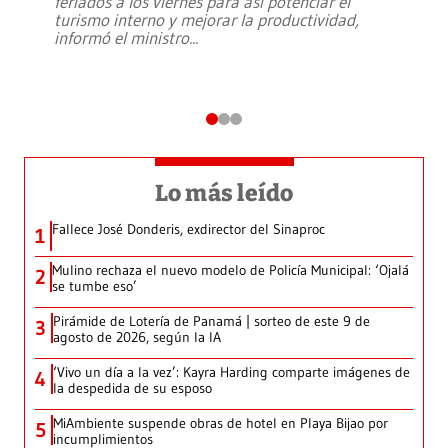
feriados a los viernes para así potenciar el
turismo interno y mejorar la productividad,
informó el ministro
...
Lo más leído
Fallece José Donderis, exdirector del Sinaproc
1
Mulino rechaza el nuevo modelo de Policía Municipal: ‘Ojalá
2
se tumbe eso’
Pirámide de Lotería de Panamá | sorteo de este 9 de
3
agosto de 2026, según la IA
‘Vivo un día a la vez’: Kayra Harding comparte imágenes de
4
la despedida de su esposo
MiAmbiente suspende obras de hotel en Playa Bijao por
5
incumplimientos