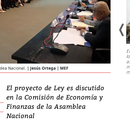
E
l
Entre recuerdos y escuetas
a
referencias hacia sus adversarios, el
m
blea Nacional.
Jesús Ortega | MEF
presidente de Brasil, Luiz Inácio Lula
m
da Silva, oficializó este domingo su
candidatura
...
El proyecto de Ley es discutido
en la Comisión de Economía y
Finanzas de la Asamblea
Nacional