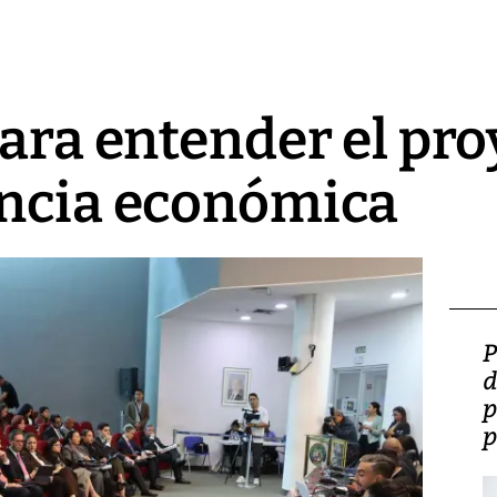
para entender el pro
ancia económica
Video: Lula lanza su
P
candidatura con
d
promesas de inversión
p
en defensa, educación y
p
tierras raras