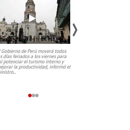
l Gobierno de Perú moverá todos
os días feriados a los viernes para
La exmagistrada co
sí potenciar el turismo interno y
sobre el rol de contr
ejorar la productividad, informó el
periodismo, el derech
inistro
...
reformas constitucio
desafíos de nuevas t