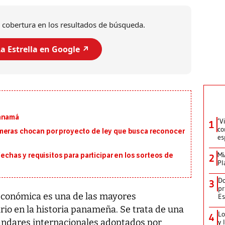
 cobertura en los resultados de búsqueda.
a Estrella en Google ↗️
Panamá
‘V
1
co
meras chocan por proyecto de ley que busca reconocer
es
Mi
fechas y requisitos para participar en los sorteos de
2
Pl
Do
3
pr
 económica es una de las mayores
Es
rio en la historia panameña. Se trata de una
Lo
4
tándares internacionales adoptados por
y 