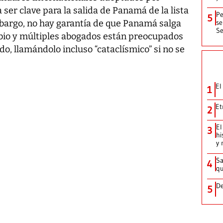
 ser clave para la salida de Panamá de la lista
Pe
5
se
mbargo, no hay garantía de que Panamá salga
Se
mbio y múltiples abogados están preocupados
ado, llamándolo incluso “cataclísmico” si no se
El
1
Et
2
El
3
hi
y 
Sa
4
qu
De
5