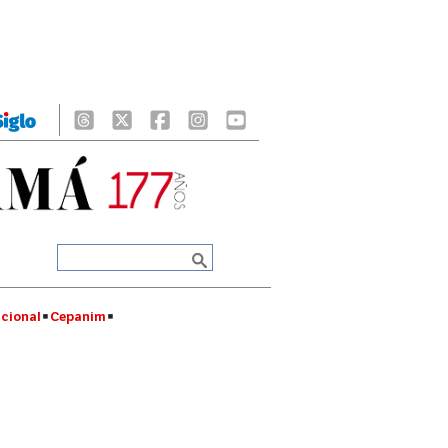
cional
Cepanim