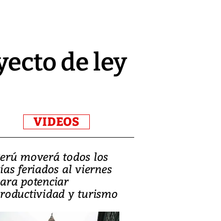
yecto de ley
VIDEOS
erú moverá todos los
Video, Catalin
ías feriados al viernes
‘Si la gente el
ara potenciar
criminales, la
roductividad y turismo
sociedades de
suicidarse’