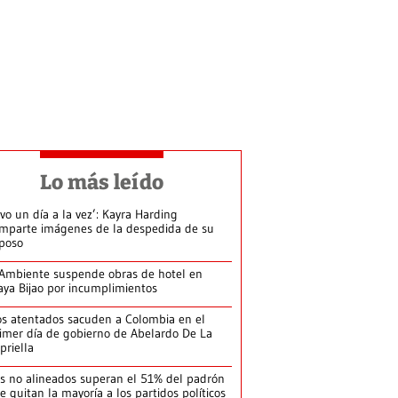
Lo más leído
ivo un día a la vez’: Kayra Harding
mparte imágenes de la despedida de su
poso
Ambiente suspende obras de hotel en
aya Bijao por incumplimientos
s atentados sacuden a Colombia en el
imer día de gobierno de Abelardo De La
priella
s no alineados superan el 51% del padrón
le quitan la mayoría a los partidos políticos