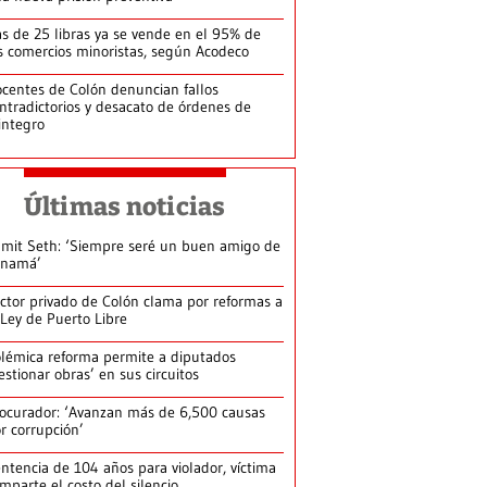
s de 25 libras ya se vende en el 95% de
s comercios minoristas, según Acodeco
centes de Colón denuncian fallos
ntradictorios y desacato de órdenes de
integro
Últimas noticias
mit Seth: ‘Siempre seré un buen amigo de
anamá’
ctor privado de Colón clama por reformas a
 Ley de Puerto Libre
lémica reforma permite a diputados
estionar obras’ en sus circuitos
ocurador: ‘Avanzan más de 6,500 causas
r corrupción’
ntencia de 104 años para violador, víctima
mparte el costo del silencio