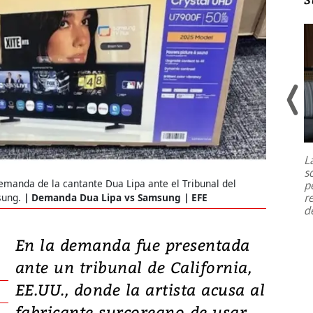
Un fuerte terremoto de magnitud
7,1 se registró este martes 28 de
julio en la prefectura de Kumamoto,
L
al sur de Japón, provocando una
s
emergencia de gran
...
emanda de la cantante Dua Lipa ante el Tribunal del
p
r
msung.
Demanda Dua Lipa vs Samsung | EFE
d
En la demanda fue presentada
ante un tribunal de California,
EE.UU., donde la artista acusa al
fabricante surcoreano de usar