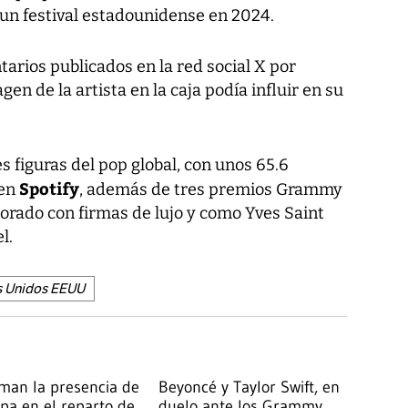
un festival estadounidense en 2024.
rios publicados en la red social X por
en de la artista en la caja podía influir en su
s figuras del pop global, con unos 65.6
Spotify
 en
, además de tres premios Grammy
aborado con firmas de lujo y como Yves Saint
l.
s Unidos EEUU
man la presencia de
Beyoncé y Taylor Swift, en
pa en el reparto de
duelo ante los Grammy