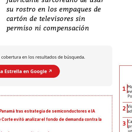
su rostro en los empaques de
cartón de televisores sin
permiso ni compensación
 cobertura en los resultados de búsqueda.
a Estrella en Google ↗️
Ma
1
ev
Po
Ví
2
ad
 Panamá tras estrategia de semiconductores e IA
e Corte evitó analizar el fondo de demanda contra la
Ca
3
pr
un