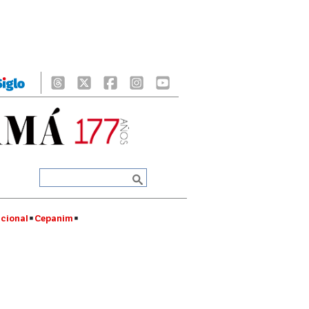
cional
Cepanim