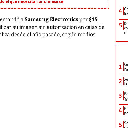
ado el que necesita transformarse
Ga
4
lo
Samsung Electronics
$15
emandó a
por
Do
5
izar su imagen sin autorización en cajas de
co
re
ializa desde el año pasado, según medios
Su
1
P
Se
2
la
Po
3
‘g
Pr
4
po
Se
5
co