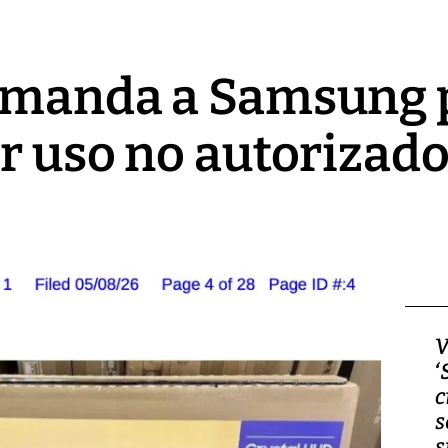
emanda a Samsung 
r uso no autorizado
Video, Japón: Terremoto
V
deja heridos y graves
‘
daños en Kumamoto
c
s
s