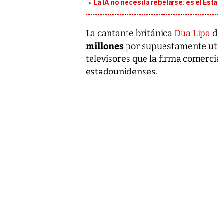
La IA no necesita rebelarse: es el Est
La cantante británica
Dua Lipa
d
millones
por supuestamente util
televisores que la firma comerc
estadounidenses.