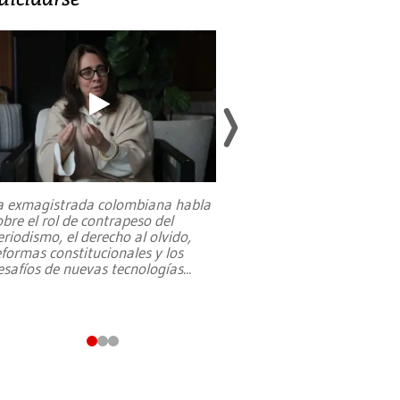
a exmagistrada colombiana habla
Entre recuerdos y es
obre el rol de contrapeso del
referencias hacia sus
eriodismo, el derecho al olvido,
presidente de Brasil,
eformas constitucionales y los
da Silva, oficializó 
esafíos de nuevas tecnologías
...
candidatura
...