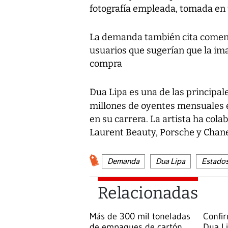
fotografía empleada, tomada en 
La demanda también cita comenta
usuarios que sugerían que la imag
compra
Dua Lipa es una de las principale
millones de oyentes mensuales
en su carrera. La artista ha col
Laurent Beauty, Porsche y Chane
Demanda
Dua Lipa
Estado
Relacionadas
Más de 300 mil toneladas
Confir
de empaques de cartón
Dua Li