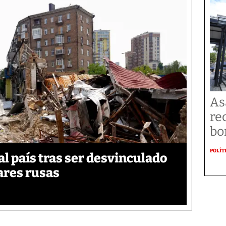
As
re
bo
POLÍT
 país tras ser desvinculado
tares rusas