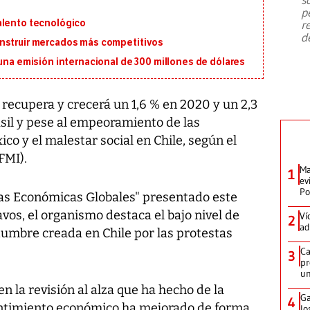
emergencia de gran
...
p
alento tecnológico
r
d
onstruir mercados más competitivos
 una emisión internacional de 300 millones de dólares
recupera y crecerá un 1,6 % en 2020 y un 2,3
rasil y pese al empeoramiento de las
co y el malestar social en Chile, según el
FMI).
Ma
1
ev
Po
vas Económicas Globales" presentado este
vos, el organismo destaca el bajo nivel de
Ví
2
ad
idumbre creada en Chile por las protestas
Ca
3
pr
un
en la revisión al alza que ha hecho de la
Ga
4
entimiento económico ha mejorado de forma
lo