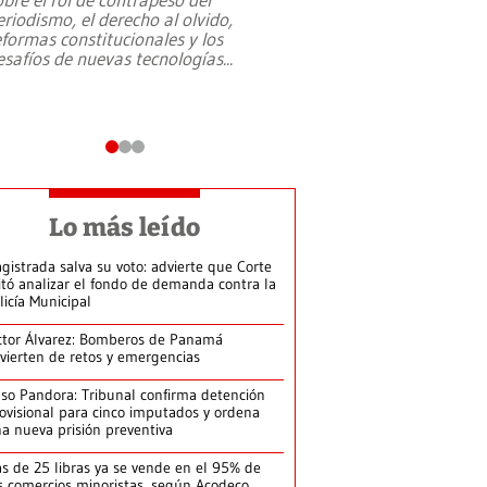
eriodismo, el derecho al olvido,
presidente de Brasil,
eformas constitucionales y los
da Silva, oficializó 
esafíos de nuevas tecnologías
...
candidatura
...
Lo más leído
gistrada salva su voto: advierte que Corte
itó analizar el fondo de demanda contra la
licía Municipal
ctor Álvarez: Bomberos de Panamá
vierten de retos y emergencias
so Pandora: Tribunal confirma detención
ovisional para cinco imputados y ordena
a nueva prisión preventiva
s de 25 libras ya se vende en el 95% de
s comercios minoristas, según Acodeco