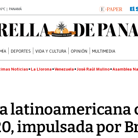
.6°C | PANAMÁ
MÍA
DEPORTES
VIDA Y CULTURA
OPINIÓN
MULTIMEDIA
timas Noticias
La Llorona
Venezuela
José Raúl Mulino
Asamblea Na
a latinoamericana 
20, impulsada por Br