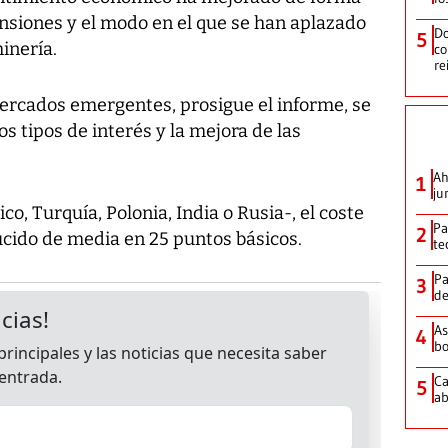
ensiones y el modo en el que se han aplazado
Do
5
minería.
co
re
 mercados emergentes, prosigue el informe, se
os tipos de interés y la mejora de las
Ah
1
ju
co, Turquía, Polonia, India o Rusia-, el coste
Pa
2
cido de media en 25 puntos básicos.
te
Pa
3
de
As
4
bo
Ca
5
ab