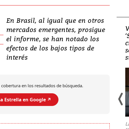
En Brasil, al igual que en otros
Video, Japón: Terremoto
V
mercados emergentes, prosigue
deja heridos y graves
‘
el informe, se han notado los
daños en Kumamoto
c
efectos de los bajos tipos de
s
interés
s
 cobertura en los resultados de búsqueda.
a Estrella en Google ↗️
Un fuerte terremoto de magnitud
7,1 se registró este martes 28 de
julio en la prefectura de Kumamoto,
L
al sur de Japón, provocando una
s