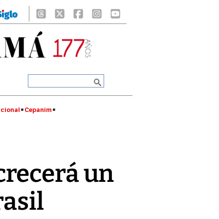
cional
Cepanim
crecerá un
asil