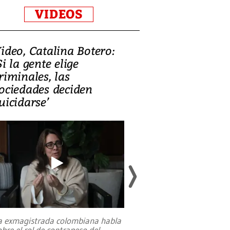
VIDEOS
ideo, Catalina Botero:
Video: Lula la
Si la gente elige
candidatura 
riminales, las
promesas de i
ociedades deciden
en defensa, ed
uicidarse’
tierras raras
a exmagistrada colombiana habla
Entre recuerdos y es
obre el rol de contrapeso del
referencias hacia sus