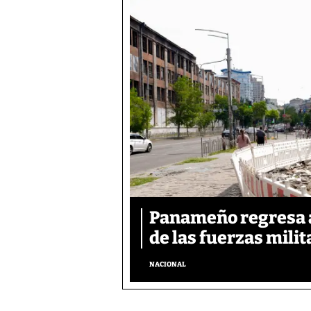
Panameño regresa al
de las fuerzas mili
NACIONAL