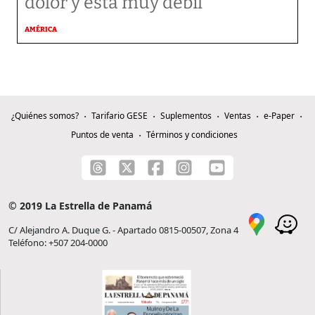
dolor y está muy débil’
AMÉRICA
¿Quiénes somos?
Tarifario GESE
Suplementos
Ventas
e-Paper
Puntos de venta
Términos y condiciones
© 2019 La Estrella de Panamá
C/ Alejandro A. Duque G. - Apartado 0815-00507, Zona 4
Teléfono: +507 204-0000