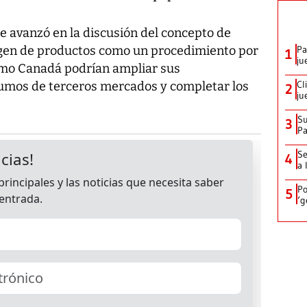
se avanzó en la discusión del concepto de
igen de productos como un procedimiento por
Pa
1
ju
omo Canadá podrían ampliar sus
Cl
sumos de terceros mercados y completar los
2
ju
Su
3
P
Se
4
a 
Po
5
‘g