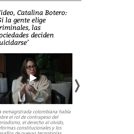
ideo, Catalina Botero:
Video: Lula la
Si la gente elige
candidatura 
riminales, las
promesas de i
ociedades deciden
en defensa, ed
uicidarse’
tierras raras
a exmagistrada colombiana habla
Entre recuerdos y es
obre el rol de contrapeso del
referencias hacia sus
eriodismo, el derecho al olvido,
presidente de Brasil,
eformas constitucionales y los
da Silva, oficializó 
esafíos de nuevas tecnologías
...
candidatura
...