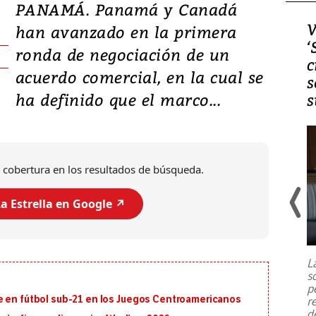
PANAMÁ. Panamá y Canadá
Video, Japón: Terremoto
V
han avanzado en la primera
deja heridos y graves
‘
ronda de negociación de un
daños en Kumamoto
c
acuerdo comercial, en la cual se
s
ha definido que el marco...
s
 cobertura en los resultados de búsqueda.
a Estrella en Google ↗️
Un fuerte terremoto de magnitud
7,1 se registró este martes 28 de
julio en la prefectura de Kumamoto,
L
al sur de Japón, provocando una
s
emergencia de gran
...
p
e en fútbol sub-21 en los Juegos Centroamericanos
r
d