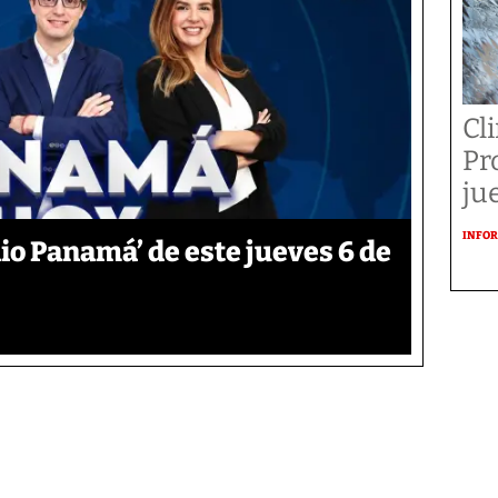
Cl
Pr
ju
INFOR
o Panamá’ de este jueves 6 de