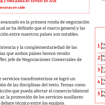
’ y firma paliza en ‘softbol’ en 2026
ersonas en calle
vanzado en la primera ronda de negociación
ual se ha definido que el marco general y las
ación entre nuestros países son notables.
Pa
1
sistencia y la complementariedad de las
de
rias que ambos países hemos venido
Mo
2
ffer, jefe de Negociaciones Comerciales de
Co
El
3
Co
servicios transfronterizos se logró un
Pa
4
fi
ión de las disciplinas del texto. Temas como
icción que pueda afectar el comercio bilateral
Pa
5
Mu
ar, la promoción de los servicios auxiliares
 debate técnico entre los equipos.