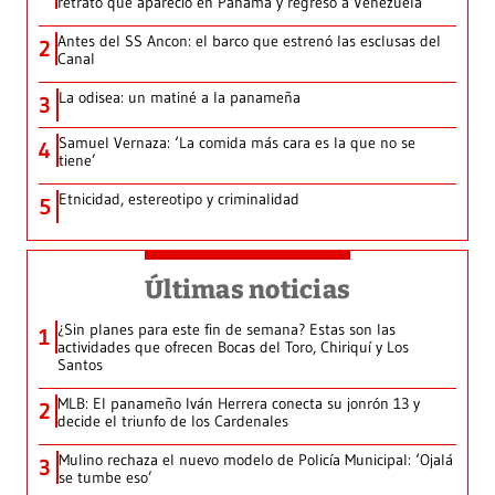
retrato que apareció en Panamá y regresó a Venezuela
Antes del SS Ancon: el barco que estrenó las esclusas del
2
Canal
La odisea: un matiné a la panameña
3
Samuel Vernaza: ‘La comida más cara es la que no se
4
tiene’
Etnicidad, estereotipo y criminalidad
5
Últimas noticias
¿Sin planes para este fin de semana? Estas son las
1
actividades que ofrecen Bocas del Toro, Chiriquí y Los
Santos
MLB: El panameño Iván Herrera conecta su jonrón 13 y
2
decide el triunfo de los Cardenales
Mulino rechaza el nuevo modelo de Policía Municipal: ‘Ojalá
3
se tumbe eso’