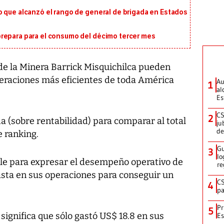
o que alcanzó el rango de general de brigada en Estados
repara para el consumo del décimo tercer mes
de la Minera Barrick Misquichilca pueden
operaciones más eficientes de toda América
Au
1
al
Es
CS
2
a (sobre rentabilidad) para comparar al total
ju
de
 ranking.
Gu
3
lo
ble para expresar el desempeño operativo de
re
asta en sus operaciones para conseguir un
CS
4
pa
Pr
5
significa que sólo gastó US$ 18.8 en sus
Es