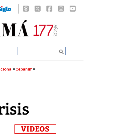
cional
Cepanim
isis
VIDEOS