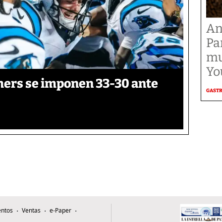
An
Pa
mu
Yo
thers se imponen 33-30 ante
GAST
ntos
Ventas
e-Paper