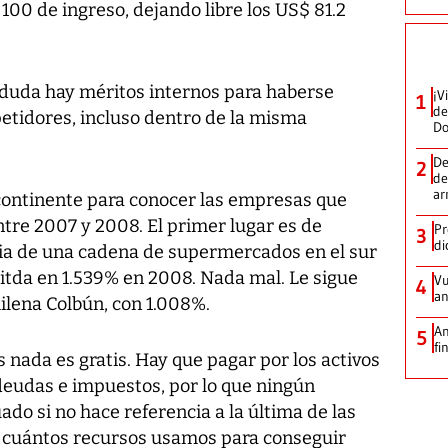
00 de ingreso, dejando libre los US$ 81.2
n duda hay méritos internos para haberse
¡V
1
de
etidores, incluso dentro de la misma
D
De
2
de
ar
 continente para conocer las empresas que
tre 2007 y 2008. El primer lugar es de
Pr
3
di
ria de una cadena de supermercados en el sur
itda en 1.539% en 2008. Nada mal. Le sigue
Vu
4
an
hilena Colbún, con 1.008%.
An
5
fi
 nada es gratis. Hay que pagar por los activos
r deudas e impuestos, por lo que ningún
ado si no hace referencia a la última de las
, y cuántos recursos usamos para conseguir