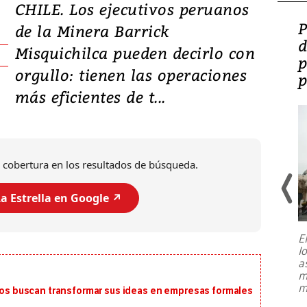
CHILE. Los ejecutivos peruanos
Video: Lula lanza su
P
de la Minera Barrick
candidatura con
d
Misquichilca pueden decirlo con
promesas de inversión
p
orgullo: tienen las operaciones
en defensa, educación y
p
más eficientes de t...
tierras raras
 cobertura en los resultados de búsqueda.
a Estrella en Google ↗️
E
l
Entre recuerdos y escuetas
a
referencias hacia sus adversarios, el
m
presidente de Brasil, Luiz Inácio Lula
m
 buscan transformar sus ideas en empresas formales
da Silva, oficializó este domingo su
candidatura
...