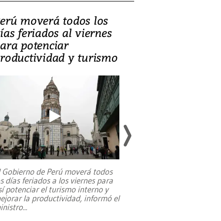
erú moverá todos los
Video, Catalin
ías feriados al viernes
‘Si la gente el
ara potenciar
criminales, la
roductividad y turismo
sociedades de
suicidarse’
l Gobierno de Perú moverá todos
os días feriados a los viernes para
La exmagistrada co
sí potenciar el turismo interno y
sobre el rol de contr
ejorar la productividad, informó el
periodismo, el derech
inistro
...
reformas constitucio
desafíos de nuevas t