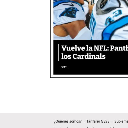
Vuelve la NFL: Pan
los Cardinals
NFL
¿Quiénes somos?
Tarifario GESE
Supleme