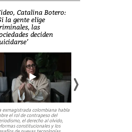
ideo, Catalina Botero:
Video: Lula la
Si la gente elige
candidatura 
riminales, las
promesas de i
ociedades deciden
en defensa, ed
uicidarse’
tierras raras
a exmagistrada colombiana habla
Entre recuerdos y es
obre el rol de contrapeso del
referencias hacia sus
eriodismo, el derecho al olvido,
presidente de Brasil,
eformas constitucionales y los
da Silva, oficializó 
esafíos de nuevas tecnologías
...
candidatura
...