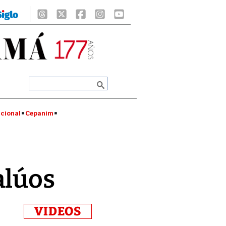
cional
Cepanim
alúos
VIDEOS