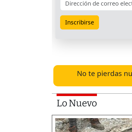
No te pierdas nu
Lo Nuevo