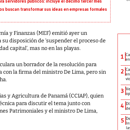
ra servidores públicos: incluye el décimo tercer mes
 buscan transformar sus ideas en empresas formales
mía y Finanzas (MEF) emitió ayer un
 su disposición de ‘suspender el proceso de
dad capital’, mas no en las playas.
Ca
1
en
rculara un borrador de la resolución para
Ca
2
con la firma del ministro De Lima, pero sin
en
vi
ha.
Ve
3
op
as y Agricultura de Panamá (CCIAP), quien
cnica para discutir el tema junto con
DI
4
de
nes Patrimoniales y el ministro De Lima,
De
5
In
la