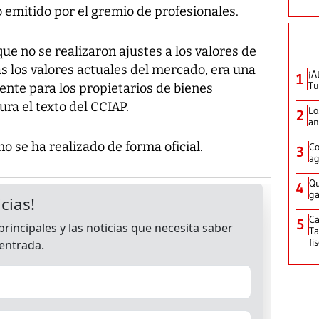
emitido por el gremio de profesionales.
ue no se realizaron ajustes a los valores de
as los valores actuales del mercado, era una
¡A
1
Tu
nte para los propietarios de bienes
ura el texto del CCIAP.
Lo
2
an
o se ha realizado de forma oficial.
Co
3
ag
Qu
4
ga
Ca
5
Ta
fi