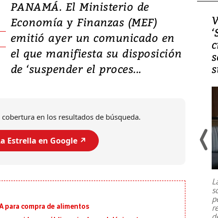
PANAMÁ. El Ministerio de
Video, Japón: Terremoto
V
Economía y Finanzas (MEF)
deja heridos y graves
‘
emitió ayer un comunicado en
daños en Kumamoto
c
el que manifiesta su disposición
s
de ‘suspender el proces...
s
 cobertura en los resultados de búsqueda.
a Estrella en Google ↗️
Un fuerte terremoto de magnitud
7,1 se registró este martes 28 de
julio en la prefectura de Kumamoto,
L
al sur de Japón, provocando una
s
emergencia de gran
...
p
MA para compra de alimentos
r
d