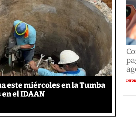
Co
pa
ag
INFOR
gua este miércoles en la Tumba
s en el IDAAN