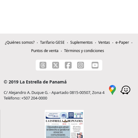
¿Quiénes somos?
Tarifario GESE
Suplementos
Ventas
e-Paper
Puntos de venta
Términos y condiciones
© 2019 La Estrella de Panamá
C/ Alejandro A. Duque G. - Apartado 0815-00507, Zona 4
Teléfono: +507 204-0000