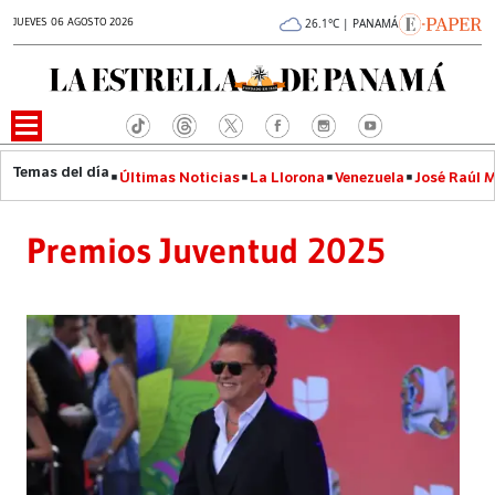
JUEVES 06 AGOSTO 2026
26.1°C | PANAMÁ
Últimas Noticias
La Llorona
Venezuela
José Raúl 
Premios Juventud 2025