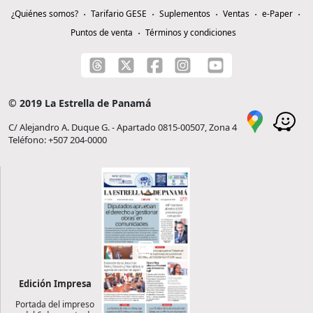
¿Quiénes somos?
Tarifario GESE
Suplementos
Ventas
e-Paper
Puntos de venta
Términos y condiciones
© 2019 La Estrella de Panamá
C/ Alejandro A. Duque G. - Apartado 0815-00507, Zona 4
Teléfono: +507 204-0000
Edición Impresa
Portada del impreso