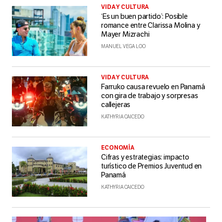
VIDA Y CULTURA
‘Es un buen partido’: Posible
romance entre Clarissa Molina y
Mayer Mizrachi
MANUEL VEGA LOO
VIDA Y CULTURA
Farruko causa revuelo en Panamá
con gira de trabajo y sorpresas
callejeras
KATHYRIA CAICEDO
ECONOMÍA
Cifras y estrategias: impacto
turístico de Premios Juventud en
Panamá
KATHYRIA CAICEDO