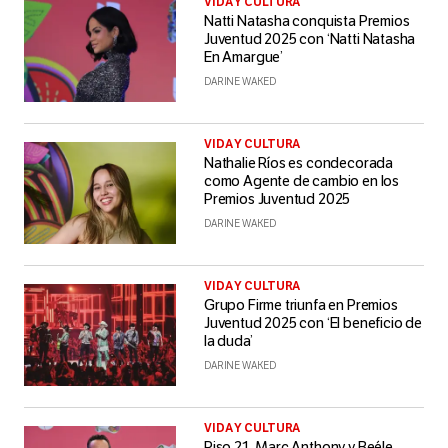
VIDA Y CULTURA
Natti Natasha conquista Premios
Juventud 2025 con ‘Natti Natasha
En Amargue’
DARINE WAKED
VIDA Y CULTURA
Nathalie Ríos es condecorada
como Agente de cambio en los
Premios Juventud 2025
DARINE WAKED
VIDA Y CULTURA
Grupo Firme triunfa en Premios
Juventud 2025 con ‘El beneficio de
la duda’
DARINE WAKED
VIDA Y CULTURA
Piso 21, Marc Anthony y Beéle