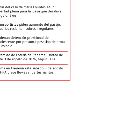
 fin del caso de María Lourdes Afiuni:
bertad plena para la jueza que desafió a
go Chávez
ansportistas piden aumento del pasaje;
uarios reclaman cobros irregulares
denan detención provisional de
olescente por presunta posesión de arma
 colegio
rámide de Lotería de Panamá | sorteo de
te 9 de agosto de 2026, según la IA
ima en Panamá este sábado 8 de agosto:
HPA prevé lluvias y fuertes vientos