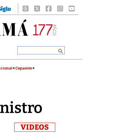
cional
Cepanim
inistro
VIDEOS