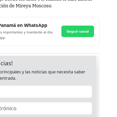
ación de Mireya Moscoso.
e Panamá en WhatsApp
Seguir canal
as importantes y mantente al día
App.