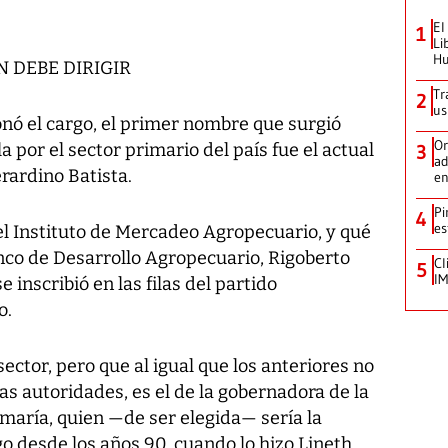
El
1
Li
Hu
N DEBE DIRIGIR
Tr
2
us
ó el cargo, el primer nombre que surgió
Or
la por el sector primario del país fue el actual
3
ad
erardino Batista.
en
Pi
4
es
del Instituto de Mercadeo Agropecuario, y qué
anco de Desarrollo Agropecuario, Rigoberto
Cl
5
IM
inscribió en las filas del partido
o.
ctor, pero que al igual que los anteriores no
as autoridades, es el de la gobernadora de la
amaría, quien —de ser elegida— sería la
o desde los años 90, cuando lo hizo Lineth