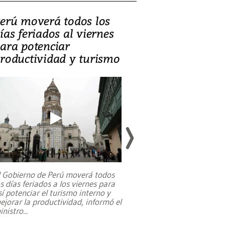
erú moverá todos los
Video, Catalin
ías feriados al viernes
‘Si la gente el
ara potenciar
criminales, la
roductividad y turismo
sociedades de
suicidarse’
l Gobierno de Perú moverá todos
os días feriados a los viernes para
La exmagistrada co
sí potenciar el turismo interno y
sobre el rol de contr
ejorar la productividad, informó el
periodismo, el derech
inistro
...
reformas constitucio
desafíos de nuevas t