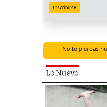
No te pierdas nu
Lo Nuevo