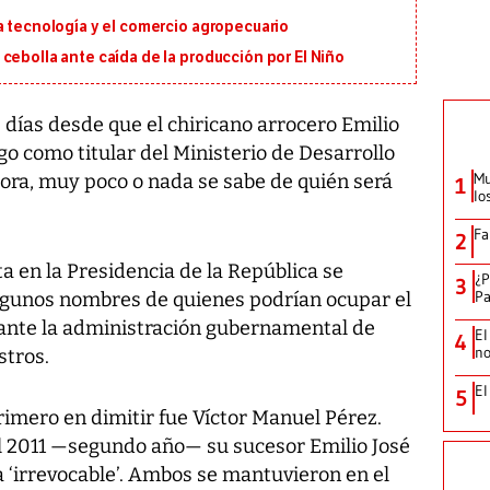
a tecnología y el comercio agropecuario
cebolla ante caída de la producción por El Niño
días desde que el chiricano arrocero Emilio
o como titular del Ministerio de Desarrollo
Mu
ora, muy poco o nada se sabe de quién será
1
lo
Fa
2
a en la Presidencia de la República se
¿P
3
Pa
lgunos nombres de quienes podrían ocupar el
rante la administración gubernamental de
El
4
no
stros.
El
5
primero en dimitir fue Víctor Manuel Pérez.
l 2011 —segundo año— su sucesor Emilio José
 ‘irrevocable’. Ambos se mantuvieron en el