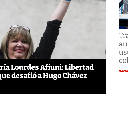
Tr
au
us
co
aría Lourdes Afiuni: Libertad
NACI
 que desafió a Hugo Chávez