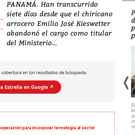
PANAMÁ. Han transcurrido
Video: Lula lanza su
P
siete días desde que el chiricano
candidatura con
d
arrocero Emilio José Kieswetter
promesas de inversión
p
abandonó el cargo como titular
en defensa, educación y
p
del Ministerio...
tierras raras
 cobertura en los resultados de búsqueda.
a Estrella en Google ↗️
E
l
Entre recuerdos y escuetas
a
referencias hacia sus adversarios, el
m
presidente de Brasil, Luiz Inácio Lula
m
operación para incorporar tecnología al sector
da Silva, oficializó este domingo su
candidatura
...