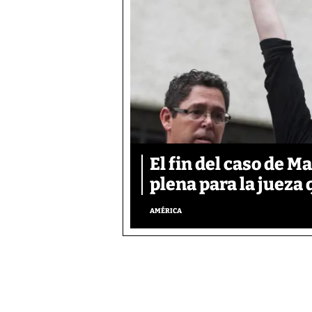
El fin del caso de M
plena para la jueza
AMÉRICA