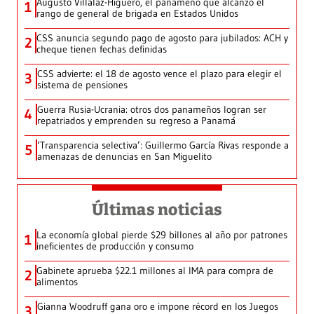
Augusto Villalaz-Higuero, el panameño que alcanzó el
1
rango de general de brigada en Estados Unidos
CSS anuncia segundo pago de agosto para jubilados: ACH y
2
cheque tienen fechas definidas
CSS advierte: el 18 de agosto vence el plazo para elegir el
3
sistema de pensiones
Guerra Rusia-Ucrania: otros dos panameños logran ser
4
repatriados y emprenden su regreso a Panamá
‘Transparencia selectiva’: Guillermo García Rivas responde a
5
amenazas de denuncias en San Miguelito
Últimas noticias
La economía global pierde $29 billones al año por patrones
1
ineficientes de producción y consumo
Gabinete aprueba $22.1 millones al IMA para compra de
2
alimentos
Gianna Woodruff gana oro e impone récord en los Juegos
3