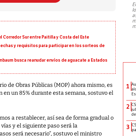
E
l
Entre recuerdos y escuetas
a
referencias hacia sus adversarios, el
m
presidente de Brasil, Luiz Inácio Lula
m
da Silva, oficializó este domingo su
candidatura
...
 Corredor Sur entre Paitilla y Costa del Este
fechas y requisitos para participar en los sorteos de
inbaum busca reanudar envíos de aguacate a Estados
Au
erio de Obras Públicas (MOP) ahora mismo, es
1
al
ón en un 85% durante esta semana, sostuvo el
Es
CS
2
ju
de
amos a restablecer, así sea de forma gradual o
CS
vías y el siguiente paso será la
3
pa
sos será necesario”, sostuvo el ministro