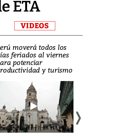
de ETA
VIDEOS
erú moverá todos los
Video, Catalin
ías feriados al viernes
‘Si la gente el
ara potenciar
criminales, la
roductividad y turismo
sociedades de
suicidarse’