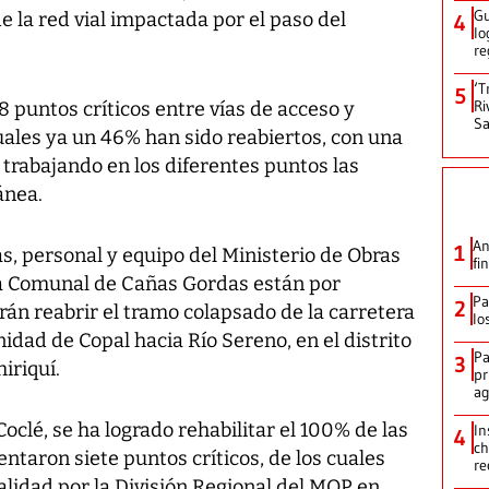
Gu
e la red vial impactada por el paso del
4
lo
re
‘T
5
Ri
8 puntos críticos entre vías de acceso y
Sa
uales ya un 46% han sido reabiertos, con una
trabajando en los diferentes puntos las
ánea.
An
1
as, personal y equipo del Ministerio de Obras
fi
ta Comunal de Cañas Gordas están por
Pa
2
irán reabrir el tramo colapsado de la carretera
lo
idad de Copal hacia Río Sereno, en el distrito
Pa
3
iriquí.
pr
ag
Coclé, se ha logrado rehabilitar el 100% de las
In
4
ch
entaron siete puntos críticos, de los cuales
re
alidad por la División Regional del MOP en