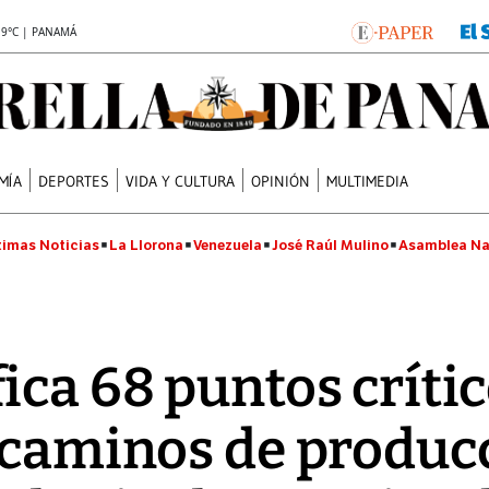
.9°C | PANAMÁ
MÍA
DEPORTES
VIDA Y CULTURA
OPINIÓN
MULTIMEDIA
timas Noticias
La Llorona
Venezuela
José Raúl Mulino
Asamblea Na
ca 68 puntos crític
 caminos de producc