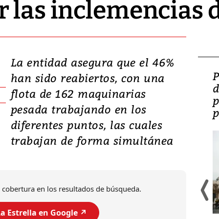
r las inclemencias 
La entidad asegura que el 46%
Video: Lula lanza su
P
han sido reabiertos, con una
candidatura con
d
flota de 162 maquinarias
promesas de inversión
p
pesada trabajando en los
en defensa, educación y
p
diferentes puntos, las cuales
tierras raras
trabajan de forma simultánea
 cobertura en los resultados de búsqueda.
a Estrella en Google ↗️