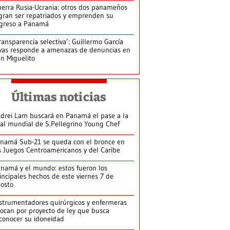
erra Rusia-Ucrania: otros dos panameños
gran ser repatriados y emprenden su
greso a Panamá
ransparencia selectiva’: Guillermo García
vas responde a amenazas de denuncias en
n Miguelito
Últimas noticias
drei Lam buscará en Panamá el pase a la
nal mundial de S.Pellegrino Young Chef
namá Sub-21 se queda con el bronce en
s Juegos Centroamericanos y del Caribe
namá y el mundo: estos fueron los
incipales hechos de este viernes 7 de
osto
strumentadores quirúrgicos y enfermeras
ocan por proyecto de ley que busca
conocer su idoneidad