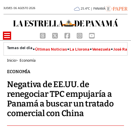
JUEVES 06 AGOSTO 2026
25.4°C | PANAMÁ
Últimas Noticias
La Llorona
Venezuela
José Raúl
Inicio
>
Economía
ECONOMÍA
Negativa de EE.UU. de
renegociar TPC empujaría a
Panamá a buscar un tratado
comercial con China