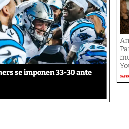
An
Pa
mu
Yo
thers se imponen 33-30 ante
GAST