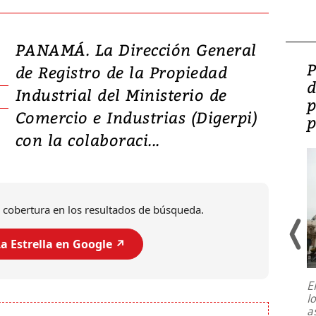
PANAMÁ. La Dirección General
Video: Lula lanza su
P
de Registro de la Propiedad
candidatura con
d
Industrial del Ministerio de
promesas de inversión
p
Comercio e Industrias (Digerpi)
en defensa, educación y
p
con la colaboraci...
tierras raras
 cobertura en los resultados de búsqueda.
a Estrella en Google ↗️
E
l
Entre recuerdos y escuetas
a
referencias hacia sus adversarios, el