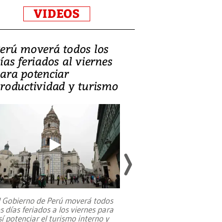
VIDEOS
erú moverá todos los
Video, Catalin
ías feriados al viernes
‘Si la gente el
ara potenciar
criminales, la
roductividad y turismo
sociedades de
suicidarse’
l Gobierno de Perú moverá todos
os días feriados a los viernes para
La exmagistrada co
sí potenciar el turismo interno y
sobre el rol de contr