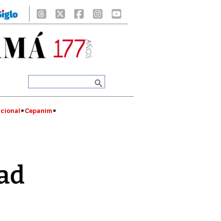
cional
Cepanim
ad