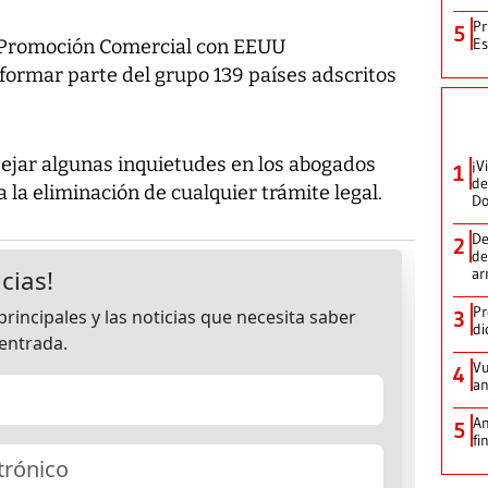
Pr
5
Es
e Promoción Comercial con EEUU
formar parte del grupo 139 países adscritos
pejar algunas inquietudes en los abogados
¡V
1
de
la eliminación de cualquier trámite legal.
D
De
2
de
ar
Pr
3
di
Vu
4
an
An
5
fi