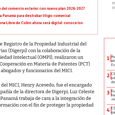
m
presidente de Brasil, Luiz Inácio Lula
m
ón del comercio exterior con nuevo plan 2026-2027
da Silva, oficializó este domingo su
candidatura
...
a Panamá para destrabar litigio comercial
na Libre de Colón ahora será digital: conoce los
 Registro de la Propiedad Industrial del
as (Digerpi) con la colaboración de la
Au
iedad Intelectual (OMPI), realizaron un
1
al
 Cooperación en Materia de Patentes (PCT)
Es
, abogados y funcionarios del MICI.
CS
2
ju
de
o del MICI, Henry Acevedo, fue el encargado
Gu
pañía de la directora de Digerpi, Luz Celeste
3
lo
Panamá trabaja de cara a la integración de
re
rmación con el fin de proteger la propiedad
CS
4
pa