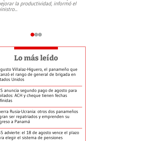
ejorar la productividad, informó el
periodismo, el derech
inistro
...
reformas constitucio
desafíos de nuevas t
Lo más leído
gusto Villalaz-Higuero, el panameño que
canzó el rango de general de brigada en
tados Unidos
S anuncia segundo pago de agosto para
bilados: ACH y cheque tienen fechas
finidas
erra Rusia-Ucrania: otros dos panameños
gran ser repatriados y emprenden su
greso a Panamá
S advierte: el 18 de agosto vence el plazo
ra elegir el sistema de pensiones