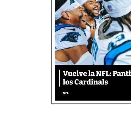
Vuelve la NFL: Pan
los Cardinals
NFL