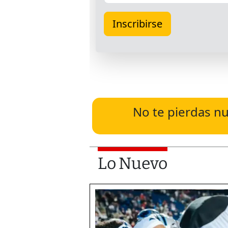
No te pierdas nu
Lo Nuevo