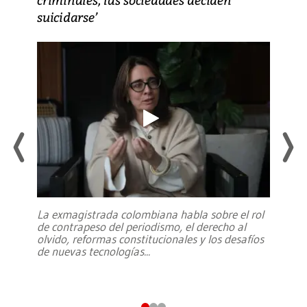
suicidarse’
La exmagistrada colombiana habla sobre el rol
de contrapeso del periodismo, el derecho al
olvido, reformas constitucionales y los desafíos
de nuevas tecnologías
...