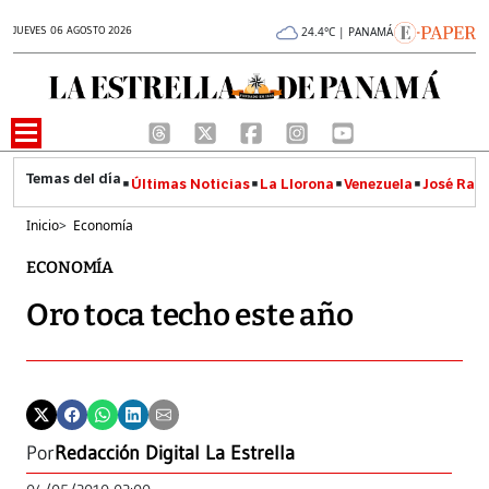
JUEVES 06 AGOSTO 2026
24.4°C | PANAMÁ
Últimas Noticias
La Llorona
Venezuela
José Raúl
Inicio
>
Economía
ECONOMÍA
Oro toca techo este año
Por
Redacción Digital La Estrella