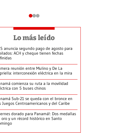
Lo más leído
S anuncia segundo pago de agosto para
bilados: ACH y cheque tienen fechas
finidas
imera reunión entre Mulino y De La
priella: interconexión eléctrica en la mira
namá comienza su ruta a la movilidad
éctrica con 5 buses chinos
namá Sub-21 se queda con el bronce en
s Juegos Centroamericanos y del Caribe
iernes dorado para Panamá!: Dos medallas
 oro y un récord histórico en Santo
omingo