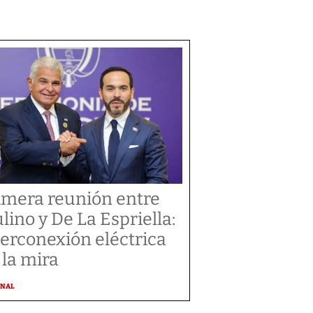
imera reunión entre
lino y De La Espriella:
terconexión eléctrica
 la mira
ONAL