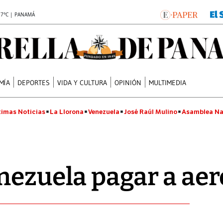
.7°C | PANAMÁ
MÍA
DEPORTES
VIDA Y CULTURA
OPINIÓN
MULTIMEDIA
timas Noticias
La Llorona
Venezuela
José Raúl Mulino
Asamblea Na
nezuela pagar a aer