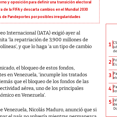
no y oposición para definir una transición electoral
va de la FIFA y descarta cambios en el Mundial 2030
os de Pandeportes por posibles irregularidades
o Internacional (IATA) exigió ayer al
ta ‘la repatriación de 3,900 millones de
CS
1
líneas’, y que lo haga ‘a un tipo de cambio
ju
de
Pr
2
Es
cado, el bloqueo de estos fondos,
Pa
etes en Venezuela, ‘incumple los tratados
3
el
además que el bloqueo de los fondos de las
Pa
ectividad aérea, uno de los principales
4
lo
ómico en Venezuela’.
¡V
5
de
D
de Venezuela, Nicolás Maduro, anunció que si
nar el país no volvería mientras permanezca