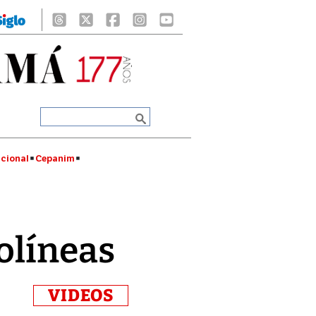
cional
Cepanim
olíneas
VIDEOS