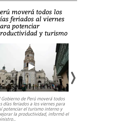
erú moverá todos los
Video, Catalin
ías feriados al viernes
‘Si la gente el
ara potenciar
criminales, la
roductividad y turismo
sociedades de
suicidarse’
l Gobierno de Perú moverá todos
os días feriados a los viernes para
La exmagistrada co
sí potenciar el turismo interno y
sobre el rol de contr
ejorar la productividad, informó el
periodismo, el derech
inistro
...
reformas constitucio
desafíos de nuevas t