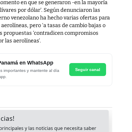
 momento en que se generaron -en la mayoría
olívares por dólar’. Según denunciaron las
ierno venezolano ha hecho varias ofertas para
s aerolíneas, pero ‘a tasas de cambio bajas o
tas propuestas ‘contradicen compromisos
 las aerolíneas’.
e Panamá en WhatsApp
Seguir canal
as importantes y mantente al día
App.