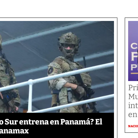
Pr
Mu
in
en
o Sur entrena en Panamá? El
NACI
 Panamax