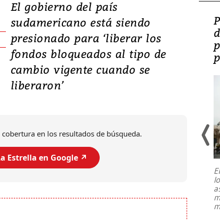
El gobierno del país
Video: Lula lanza su
P
sudamericano está siendo
candidatura con
d
presionado para ‘liberar los
promesas de inversión
p
fondos bloqueados al tipo de
en defensa, educación y
p
cambio vigente cuando se
tierras raras
liberaron’
 cobertura en los resultados de búsqueda.
a Estrella en Google ↗️
E
l
Entre recuerdos y escuetas
a
referencias hacia sus adversarios, el
m
presidente de Brasil, Luiz Inácio Lula
m
da Silva, oficializó este domingo su
candidatura
...