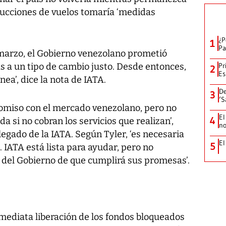
educciones de vuelos tomaría ‘medidas
¿P
1
Pa
 marzo, el Gobierno venezolano prometió
as a un tipo de cambio justo. Desde entonces,
Pr
2
Es
ea’, dice la nota de IATA.
De
3
‘S
omiso con el mercado venezolano, pero no
El
4
 si no cobran los servicios que realizan’,
no
legado de la IATA. Según Tyler, ‘es necesaria
El
5
 IATA está lista para ayudar, pero no
 del Gobierno de que cumplirá sus promesas’.
inmediata liberación de los fondos bloqueados