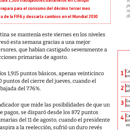
ara 1,300 trabajadores bananeros en Chiriquí
emergencia de gran
...
p
repara para el consumo del décimo tercer mes
r
d
va de la FIFA y descarta cambios en el Mundial 2030
ntina se mantenía este viernes en los niveles
resó esta semana gracias a una mejor
versores, que habían castigado severamente a
ecciones primarias de agosto.
Ca
1
los 1,915 puntos básicos, apenas veinticinco
en
 puntos del cierre del jueves, cuando el
Ví
2
 bajada del 7.76%.
ad
Ga
3
indicador que mide las posibilidades de que un
lo
e pagos, se disparó desde los 872 puntos
Ca
4
imarias del 11 de agosto, cuando el presidente
en
vi
spira a la reelección, sufrió un duro revés