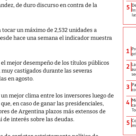
ández, de duro discurso en contra de la
De
5
In
la
ó a tocar un máximo de 2,532 unidades a
 desde hace una semana el indicador muestra
Pr
1
pr
 el mejor desempeño de los títulos públicos
La
2
au
n muy castigados durante las severas
se
das en agosto.
Pa
3
co
 un mejor clima entre los inversores luego de
Mi
4
 que, en caso de ganar las presidenciales,
ca
T
ores de Argentina plazos más extensos de
ni de interés sobre las deudas.
Co
5
mi