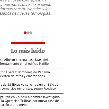
eriodismo, el derecho al olvido,
presidente de Brasil,
eformas constitucionales y los
da Silva, oficializó 
esafíos de nuevas tecnologías
...
candidatura
...
Lo más leído
so Alberto Llerena: las claves del
frentamiento en el edificio Hatillo
ctor Álvarez: Bomberos de Panamá
vierten de retos y emergencias
s de 25 libras ya se vende en el 95% de
s comercios minoristas, según Acodeco
pturan en Chiriquí a hombre investigado
 la Operación Trillizas por nuevo caso de
olación a una menor