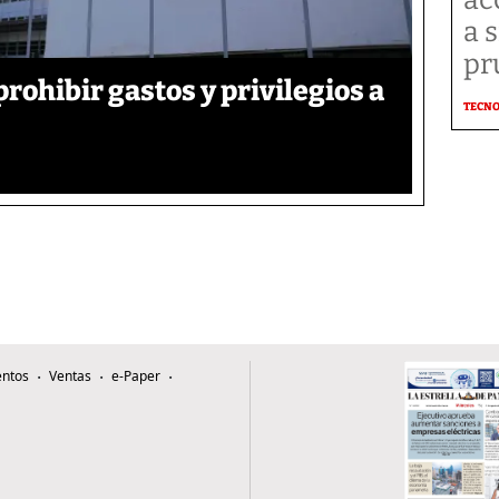
a 
pr
rohibir gastos y privilegios a
TECN
ntos
Ventas
e-Paper