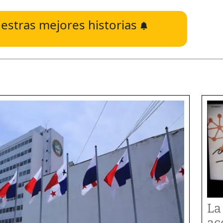
estras mejores historias
La
ac