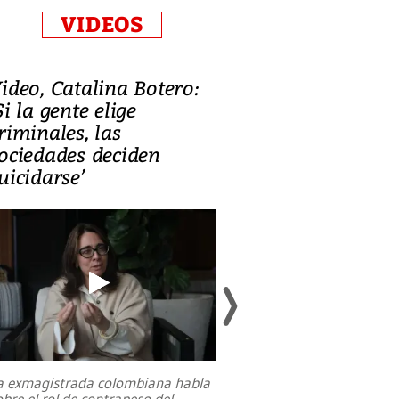
VIDEOS
ideo, Catalina Botero:
Video: Lula la
Si la gente elige
candidatura 
riminales, las
promesas de i
ociedades deciden
en defensa, ed
uicidarse’
tierras raras
a exmagistrada colombiana habla
Entre recuerdos y es
obre el rol de contrapeso del
referencias hacia sus