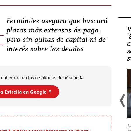
Fernández asegura que buscará
Video, Japón: Terremoto
V
plazos más extensos de pago,
deja heridos y graves
‘
pero sin quitas de capital ni de
daños en Kumamoto
c
interés sobre las deudas
s
s
 cobertura en los resultados de búsqueda.
a Estrella en Google ↗️
Un fuerte terremoto de magnitud
7,1 se registró este martes 28 de
julio en la prefectura de Kumamoto,
L
al sur de Japón, provocando una
s