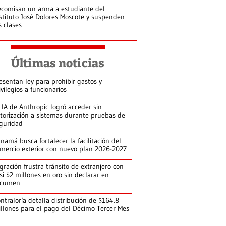
comisan un arma a estudiante del
stituto José Dolores Moscote y suspenden
s clases
Últimas noticias
esentan ley para prohibir gastos y
ivilegios a funcionarios
 IA de Anthropic logró acceder sin
torización a sistemas durante pruebas de
guridad
namá busca fortalecer la facilitación del
mercio exterior con nuevo plan 2026-2027
gración frustra tránsito de extranjero con
si $2 millones en oro sin declarar en
ocumen
ntraloría detalla distribución de $164.8
llones para el pago del Décimo Tercer Mes