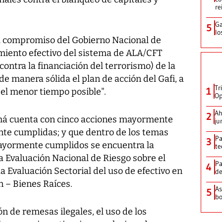
re
Ga
5
lo
"el compromiso del Gobierno Nacional de
imiento efectivo del sistema de ALA/CFT
contra la financiación del terrorismo) de la
 manera sólida el plan de acción del Gafi, a
Tr
1
n el menor tiempo posible".
Op
Ah
2
á cuenta con cinco acciones mayormente
ju
te cumplidas; y que dentro de los temas
Pa
3
ayormente cumplidos se encuentra la
te
la Evaluación Nacional de Riesgo sobre el
Pa
4
a Evaluación Sectorial del uso de efectivo en
de
n – Bienes Raíces.
As
5
bo
n de remesas ilegales, el uso de los