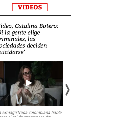
VIDEOS
ideo, Catalina Botero:
Video: Lula la
Si la gente elige
candidatura 
riminales, las
promesas de i
ociedades deciden
en defensa, ed
uicidarse’
tierras raras
a exmagistrada colombiana habla
Entre recuerdos y es
obre el rol de contrapeso del
referencias hacia sus