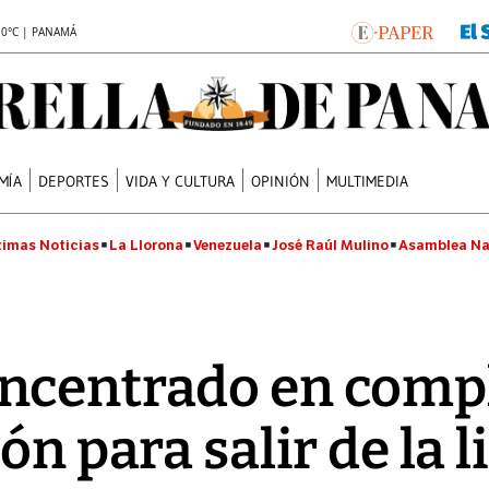
.0°C | PANAMÁ
MÍA
DEPORTES
VIDA Y CULTURA
OPINIÓN
MULTIMEDIA
timas Noticias
La Llorona
Venezuela
José Raúl Mulino
Asamblea Na
ncentrado en compl
́n para salir de la l