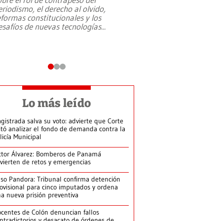
eriodismo, el derecho al olvido,
presidente de Brasil,
eformas constitucionales y los
da Silva, oficializó 
esafíos de nuevas tecnologías
...
candidatura
...
Lo más leído
gistrada salva su voto: advierte que Corte
itó analizar el fondo de demanda contra la
licía Municipal
ctor Álvarez: Bomberos de Panamá
vierten de retos y emergencias
so Pandora: Tribunal confirma detención
ovisional para cinco imputados y ordena
a nueva prisión preventiva
centes de Colón denuncian fallos
ntradictorios y desacato de órdenes de