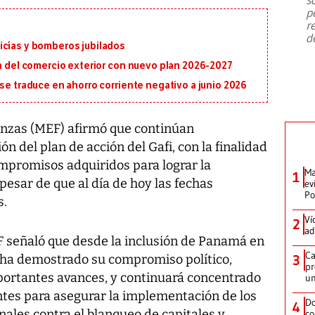
emergencia de gran
...
p
r
d
icías y bomberos jubilados
ón del comercio exterior con nuevo plan 2026-2027
 se traduce en ahorro corriente negativo a junio 2026
anzas (MEF) afirmó que continúan
n del plan de acción del Gafi, con la finalidad
ompromisos adquiridos para lograr la
Ma
1
a pesar de que al día de hoy las fechas
ev
Po
s.
Ví
2
ad
 señaló que desde la inclusión de Panamá en
Ca
ís "ha demostrado su compromiso político,
3
pr
mportantes avances, y continuará concentrado
un
tes para asegurar la implementación de los
Do
4
ales contra el blanqueo de capitales y
co