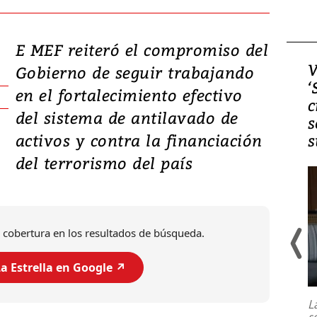
E MEF reiteró el compromiso del
Video, Japón: Terremoto
V
Gobierno de seguir trabajando
deja heridos y graves
‘
en el fortalecimiento efectivo
daños en Kumamoto
c
del sistema de antilavado de
s
activos y contra la financiación
s
del terrorismo del país
 cobertura en los resultados de búsqueda.
a Estrella en Google ↗️
Un fuerte terremoto de magnitud
7,1 se registró este martes 28 de
julio en la prefectura de Kumamoto,
L
al sur de Japón, provocando una
s