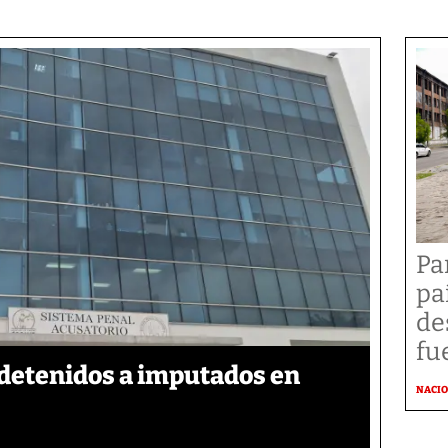
Pa
pa
de
fu
detenidos a imputados en
NACI