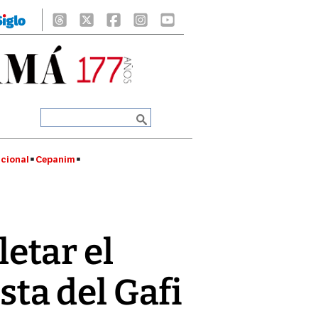
cional
Cepanim
etar el
ista del Gafi