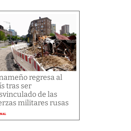
nameño regresa al
ís tras ser
svinculado de las
erzas militares rusas
ONAL