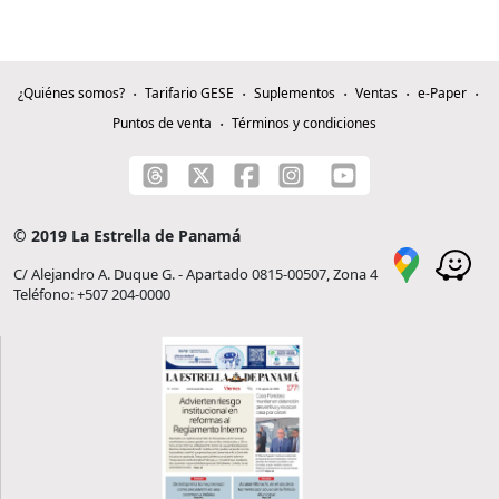
¿Quiénes somos?
Tarifario GESE
Suplementos
Ventas
e-Paper
Puntos de venta
Términos y condiciones
© 2019 La Estrella de Panamá
C/ Alejandro A. Duque G. - Apartado 0815-00507, Zona 4
Teléfono: +507 204-0000