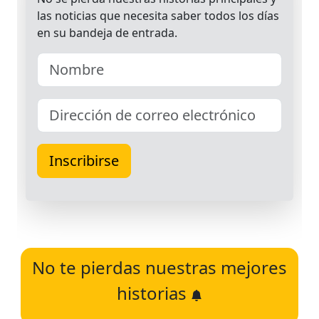
No te pierdas nuestras mejores
historias