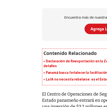
Encuentra más de nuestra
Agrega L
Declaración de Reexportación en la Zo
detalles
Panamá busca fortalecer la facilitaci
La IA no necesita rebelarse: es el Est
El Centro de Operaciones de Segu
Estado panameño entrará en oper
una inversión de $3.2 millones 