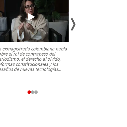
a exmagistrada colombiana habla
Entre recuerdos y es
obre el rol de contrapeso del
referencias hacia sus
eriodismo, el derecho al olvido,
presidente de Brasil,
eformas constitucionales y los
da Silva, oficializó 
esafíos de nuevas tecnologías
...
candidatura
...