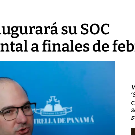
ugurará su SOC
al a finales de fe
Video, Japón: Terremoto
V
deja heridos y graves
‘
daños en Kumamoto
c
s
s