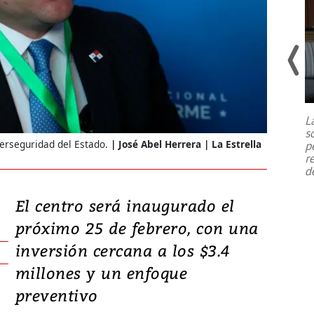
Un fuerte terremoto de magnitud
7,1 se registró este martes 28 de
julio en la prefectura de Kumamoto,
L
al sur de Japón, provocando una
s
emergencia de gran
...
berseguridad del Estado.
José Abel Herrera | La Estrella
p
r
d
El centro será inaugurado el
próximo 25 de febrero, con una
inversión cercana a los $3.4
millones y un enfoque
preventivo