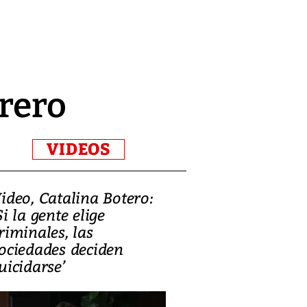
brero
VIDEOS
ideo, Catalina Botero:
Video: Lula la
Si la gente elige
candidatura 
riminales, las
promesas de i
ociedades deciden
en defensa, ed
uicidarse’
tierras raras