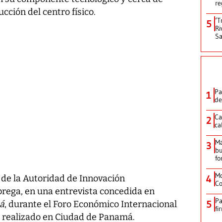
re
cción del centro físico.
‘T
5
Ri
Sa
Pa
1
de
Ca
2
ca
M
3
bu
fo
Mo
4
 de la Autoridad de Innovación
Co
rega, en una entrevista concedida en
Pa
5
má
, durante el Foro Económico Internacional
fi
, realizado en Ciudad de Panamá.