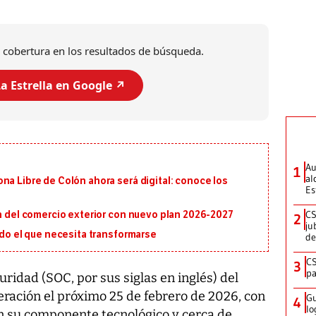
 cobertura en los resultados de búsqueda.
a Estrella en Google ↗️
Au
1
al
na Libre de Colón ahora será digital: conoce los
Es
CS
ón del comercio exterior con nuevo plan 2026-2027
2
ju
ado el que necesita transformarse
de
CS
3
pa
ridad (SOC, por sus siglas en inglés) del
ación el próximo 25 de febrero de 2026, con
Gu
4
lo
en su componente tecnológico y cerca de