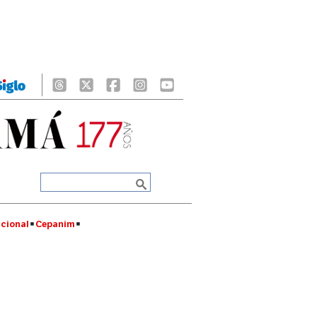
cional
Cepanim