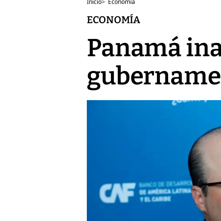
Inicio
>
Economía
ECONOMÍA
Panamá ina
gubernament